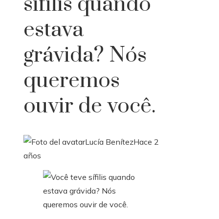
sífilis quando
estava
grávida? Nós
queremos
ouvir de você.
Lucía Benítez
Hace 2
años