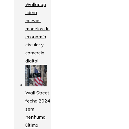
Wallapop
lidera
nuevos
modelos de
economía
circular y
comercio
digital
Wall Street
fecha 2024
sem
nenhuma
última