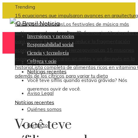
Trending
15 ecuaciones que impulsaron avances en arquitectura
física y otras ciencias
Los festivales de música más
antiguos y su legado cultural
Reformas institucionales c
Inversiones y negocios
para mejorar la inversión y reducir la fragmentación
Responsabilidad social
económica en Bosnia y Herzegovina
Las 15 misiones
Ciencia y tecnología
espaciales que marcaron un antes y un después en la
Cultura y ocio
Inicio
historia
Lista completa de alimentos ricos en vitamina
Notícias recentes
además de los cítricos para variar tu dieta
Você teve sífilis quando estava grávida? Nós
queremos ouvir de você.
Aviso Legal
Notícias recentes
Quiénes somos
Você teve
Contacto