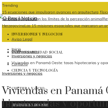
Trending
15 ecuaciones que impulsaron avances en arquitectura, física
sentidos que desafían los límites de la percepción animal
Re
Herzegovina
Las 15 misiones espaciales que marcaron un ant
INVERSIONES Y NEGOCIOS
Aviso Legal
Inicio
Quiénes somos
RESPONSABILIDAD SOCIAL
Inversiones y negocios
Viviendas en Panamá Oeste: tasas hipotecarias y opor
Contacto
CIENCIA Y TECNOLOGÍA
Inversiones y negocios
Viviendas en Panamá O
CULTURA Y OCIO
hipotecarias y oportu
Inversiones y negocios