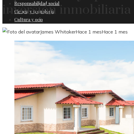
Responsabilidad social
inversión inmobiliaria
Ciencia y tecnología
Cultura y ocio
James Whitaker
Hace 1 mes
Hace 1 mes