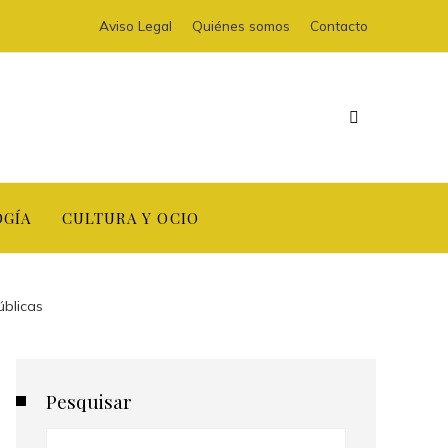
Aviso Legal
Quiénes somos
Contacto
OGÍA
CULTURA Y OCIO
blicas
Pesquisar
Buscar: