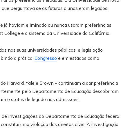
nar as preferências herdadas. E a Universidade de Nova
o que perguntava se os futuros alunos eram legados.
que já haviam eliminado ou nunca usaram preferências
t College e o sistema da Universidade da Califórnia.
das nas suas universidades públicas, e legislação
bindo a prática.
Congresso
e em estados como
indo Harvard, Yale e Brown – continuam a dar preferência
ecentemente pelo Departamento de Educação descobriram
am o status de legado nas admissões.
to de investigações do Departamento de Educação federal
constitui uma violação dos direitos civis. A investigação