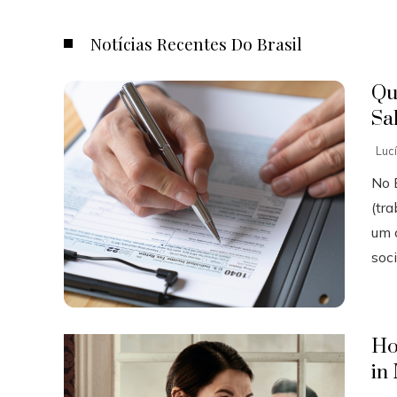
Notícias Recentes Do Brasil
Qu
Sa
Luc
No B
(tr
um 
soci
Ho
in