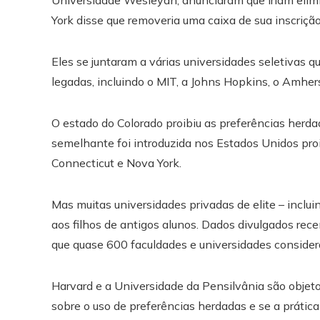
Universidade Wesleyan, anunciaram que iriam elimi
York disse que removeria uma caixa de sua inscriçã
Eles se juntaram a várias universidades seletivas 
legadas, incluindo o MIT, a Johns Hopkins, o Amhers
O estado do Colorado proibiu as preferências herda
semelhante foi introduzida nos Estados Unidos proi
Connecticut e Nova York.
Mas muitas universidades privadas de elite – inclu
aos filhos de antigos alunos. Dados divulgados r
que quase 600 faculdades e universidades consider
Harvard e a Universidade da Pensilvânia são obje
sobre o uso de preferências herdadas e se a prática 