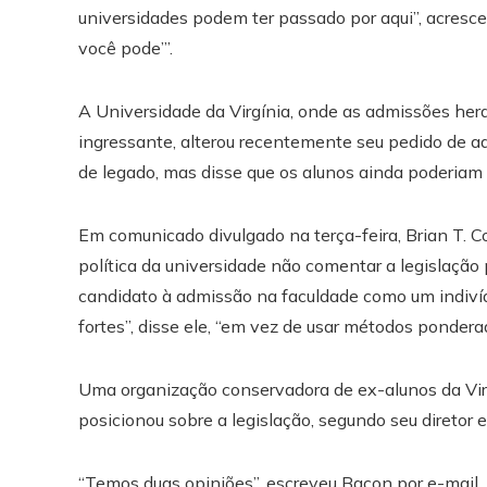
universidades podem ter passado por aqui”, acrescent
você pode’”.
A Universidade da Virgínia, onde as admissões he
ingressante, alterou recentemente seu pedido de a
de legado, mas disse que os alunos ainda poderiam
Em comunicado divulgado na terça-feira, Brian T. Co
política da universidade não comentar a legislação
candidato à admissão na faculdade como um indiví
fortes”, disse ele, “em vez de usar métodos pondera
Uma organização conservadora de ex-alunos da Virg
posicionou sobre a legislação, segundo seu diretor 
“Temos duas opiniões”, escreveu Bacon por e-mail. P