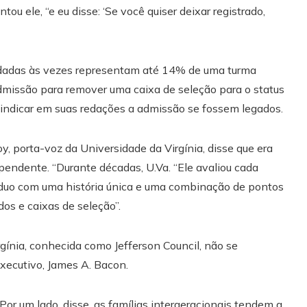
ou ele, “e eu disse: ‘Se você quiser deixar registrado,
rdadas às vezes representam até 14% de uma turma
dmissão para remover uma caixa de seleção para o status
 indicar em suas redações a admissão se fossem legados.
y, porta-voz da Universidade da Virgínia, disse que era
 pendente. “Durante décadas, U.Va. “Ele avaliou cada
duo com uma história única e uma combinação de pontos
dos e caixas de seleção”.
ínia, conhecida como Jefferson Council, não se
executivo, James A. Bacon.
or um lado, disse, as famílias intergeracionais tendem a