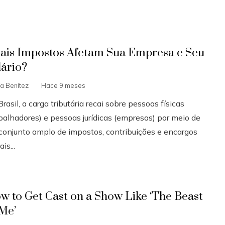
ais Impostos Afetam Sua Empresa e Seu
lário?
ía Benítez
Hace 9 meses
rasil, a carga tributária recai sobre pessoas físicas
abalhadores) e pessoas jurídicas (empresas) por meio de
conjunto amplo de impostos, contribuições e encargos
ais...
w to Get Cast on a Show Like ‘The Beast
 Me’