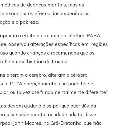
omédicos de doenças mentais, mas as
e examinar os efeitos das experiências
tação e a pobreza.
mapeiam o efeito do trauma no cérebro. PARA
ure, observou alterações específicas em “regiões
abuso quando crianças e recomendou que os
efletir uma história de trauma.
ns alteram o cérebro, alteram o cérebro
se o Dr. “A doença mental que pode ter se
 pior, ou talvez até fundamentalmente diferente”.
tas devem ajudar a dissipar qualquer dúvida
a pior saúde mental na idade adulta, disse
verpool John Moores, na Grã-Bretanha, que não