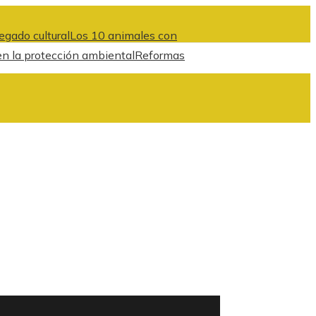
egado cultural
Los 10 animales con
en la protección ambiental
Reformas