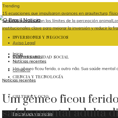
Trending
15 ecuaciones que impulsaron avances en arquitectura, física
sentidos que desafían los límites de la percepción animal
Lo
institucionales clave para mejorar la inversión y reducir l
INVERSIONES Y NEGOCIOS
Aviso Legal
Inicio
Quiénes somos
RESPONSABILIDAD SOCIAL
Notícias recentes
Um gêmeo ficou ferido, o outro não. Sua saúde mental a
Contacto
CIENCIA Y TECNOLOGÍA
Notícias recentes
Um gêmeo ficou ferido
CULTURA Y OCIO
saúde mental adulta di
Inversiones y negocios