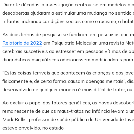
Durante décadas, a investigação centrou-se em modelos bi
descobertas ajudaram a estimular uma mudança no sentido d
infantis, incluindo condições sociais como o racismo, a habi
As duas linhas de pesquisa se fundiram em pesquisas que 
Relatório de 2022
em Psiquiatria Molecular, uma revista Nat
cerebrais suscetíveis ao estresse” em pessoas vítimas de 
diagnósticos psiquiátricos adicionassem modificadores para r
“Estas coisas terríveis que acontecem às crianças e aos jove
fisicamente e, de certa forma, causam doenças mentais”, dis
desenvolvido de qualquer maneira é mais difícil de tratar, ou
Ao excluir o papel dos fatores genéticos, as novas descober
remanescente de que os maus-tratos na infância levam a um
Mark Bellis, professor de saúde pública da Universidade Li
esteve envolvido. no estudo.