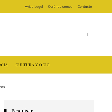
Aviso Legal
Quiénes somos
Contacto
OGÍA
CULTURA Y OCIO
cos
Pesquisar