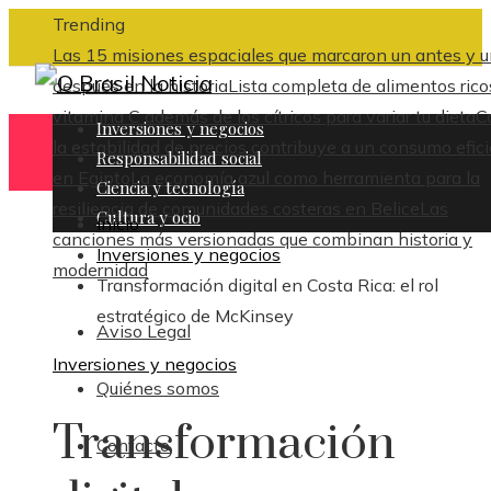
Trending
Las 15 misiones espaciales que marcaron un antes y 
después en la historia
Lista completa de alimentos rico
vitamina C además de los cítricos para variar tu dieta
C
Inversiones y negocios
la estabilidad de precios contribuye a un consumo efic
Responsabilidad social
en Egipto
La economía azul como herramienta para la
Ciencia y tecnología
resiliencia de comunidades costeras en Belice
Las
Cultura y ocio
Inicio
canciones más versionadas que combinan historia y
Inversiones y negocios
modernidad
Transformación digital en Costa Rica: el rol
estratégico de McKinsey
Aviso Legal
Inversiones y negocios
Quiénes somos
Transformación
Contacto