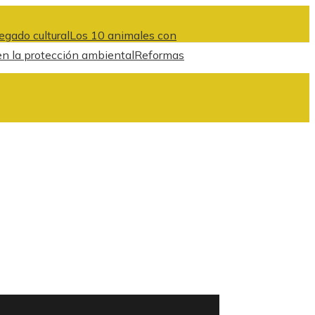
egado cultural
Los 10 animales con
en la protección ambiental
Reformas