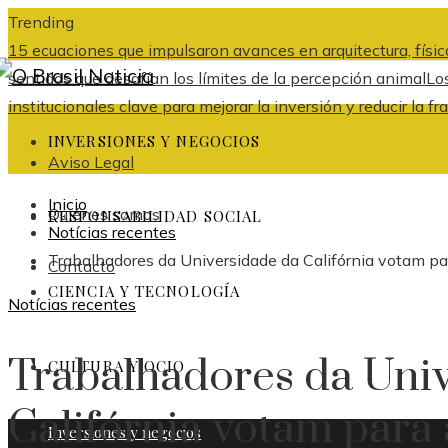
Trending
15 ecuaciones que impulsaron avances en arquitectura, física
sentidos que desafían los límites de la percepción animal
Lo
institucionales clave para mejorar la inversión y reducir l
INVERSIONES Y NEGOCIOS
Aviso Legal
Inicio
Quiénes somos
RESPONSABILIDAD SOCIAL
Notícias recentes
Trabalhadores da Universidade da Califórnia votam pa
Contacto
CIENCIA Y TECNOLOGÍA
Notícias recentes
Trabalhadores da Uni
CULTURA Y OCIO
Califórnia votam para 
Inversiones y negocios