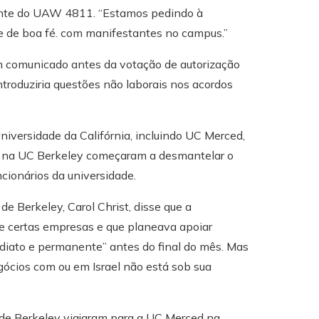
dente do UAW 4811. “Estamos pedindo à
se de boa fé. com manifestantes no campus.”
um comunicado antes da votação de autorização
troduziria questões não laborais nos acordos
versidade da Califórnia, incluindo UC Merced,
es na UC Berkeley começaram a desmantelar o
ionários da universidade.
e Berkeley, Carol Christ, disse que a
e certas empresas e que planeava apoiar
ediato e permanente” antes do final do mês. Mas
ócios com ou em Israel não está sob sua
 de Berkeley viajaram para a UC Merced na