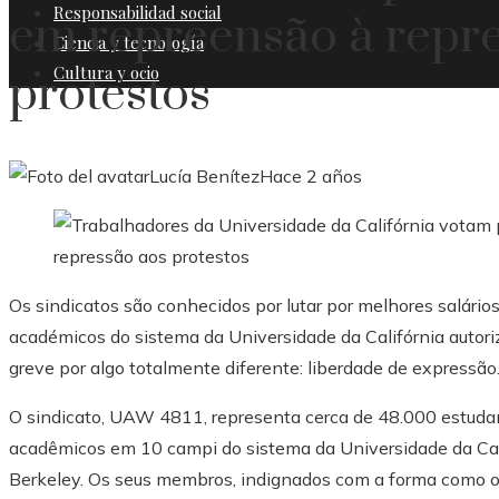
Responsabilidad social
em repreensão à repr
Ciencia y tecnología
Cultura y ocio
protestos
Lucía Benítez
Hace 2 años
Os sindicatos são conhecidos por lutar por melhores salário
académicos do sistema da Universidade da Califórnia autoriz
greve por algo totalmente diferente: liberdade de expressão
O sindicato, UAW 4811, representa cerca de 48.000 estuda
acadêmicos em 10 campi do sistema da Universidade da Cal
Berkeley. Os seus membros, indignados com a forma como o s