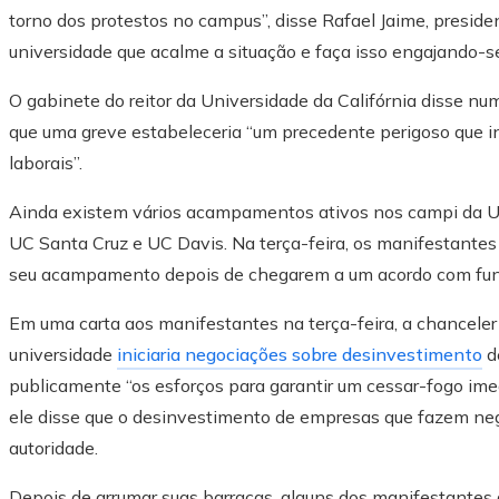
torno dos protestos no campus”, disse Rafael Jaime, presi
universidade que acalme a situação e faça isso engajando-
O gabinete do reitor da Universidade da Califórnia disse n
que uma greve estabeleceria “um precedente perigoso que in
laborais”.
Ainda existem vários acampamentos ativos nos campi da Uni
UC Santa Cruz e UC Davis. Na terça-feira, os manifestant
seu acampamento depois de chegarem a um acordo com func
Em uma carta aos manifestantes na terça-feira, a chanceler d
universidade
iniciaria negociações sobre desinvestimento
d
publicamente “os esforços para garantir um cessar-fogo im
ele disse que o desinvestimento de empresas que fazem neg
autoridade.
Depois de arrumar suas barracas, alguns dos manifestantes