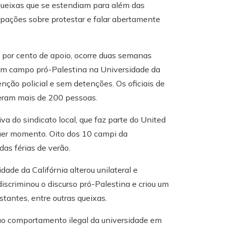
queixas que se estendiam para além das
upações sobre protestar e falar abertamente
 por cento de apoio, ocorre duas semanas
um campo pró-Palestina na Universidade da
nção policial e sem detenções. Os oficiais de
eram mais de 200 pessoas.
a do sindicato local, que faz parte do United
uer momento. Oito dos 10 campi da
as férias de verão.
ade da Califórnia alterou unilateral e
discriminou o discurso pró-Palestina e criou um
tantes, entre outras queixas.
ao comportamento ilegal da universidade em