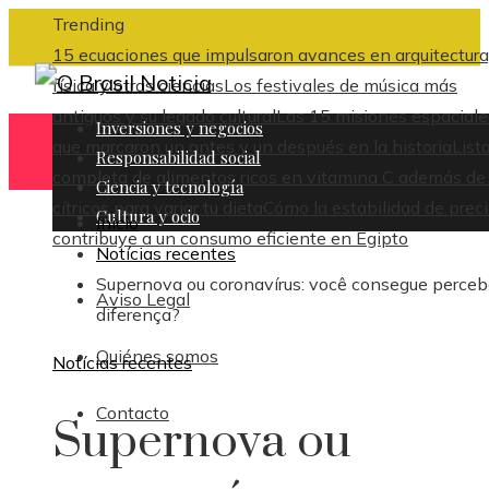
Trending
15 ecuaciones que impulsaron avances en arquitectura
física y otras ciencias
Los festivales de música más
antiguos y su legado cultural
Las 15 misiones espaciale
Inversiones y negocios
que marcaron un antes y un después en la historia
List
Responsabilidad social
completa de alimentos ricos en vitamina C además de 
Ciencia y tecnología
cítricos para variar tu dieta
Cómo la estabilidad de prec
Cultura y ocio
Inicio
contribuye a un consumo eficiente en Egipto
Notícias recentes
Supernova ou coronavírus: você consegue perceb
Aviso Legal
diferença?
Quiénes somos
Notícias recentes
Contacto
Supernova ou