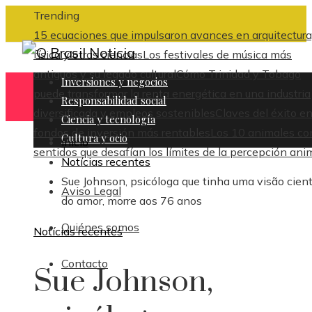
Trending
15 ecuaciones que impulsaron avances en arquitectura
física y otras ciencias
Los festivales de música más
antiguos y su legado cultural
Cómo Trinidad y Tobago
Inversiones y negocios
puede transformar la renta energética en una industria
Responsabilidad social
diversificada y empleos sostenibles
Claves del éxito en
Ciencia y tecnología
fondos de inversión más rentables
Los 10 animales co
Cultura y ocio
Inicio
sentidos que desafían los límites de la percepción ani
Notícias recentes
Sue Johnson, psicóloga que tinha uma visão cient
Aviso Legal
do amor, morre aos 76 anos
Quiénes somos
Notícias recentes
Contacto
Sue Johnson,