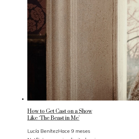
How to Get Cast on a Show
Like ‘The Beast in Me’
Lucía Benítez
Hace 9 meses