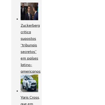
Zuckerberg
critica
supostos
“tribunais
secretos”
em países
latino-
americanos
Yaris Cross,
que em