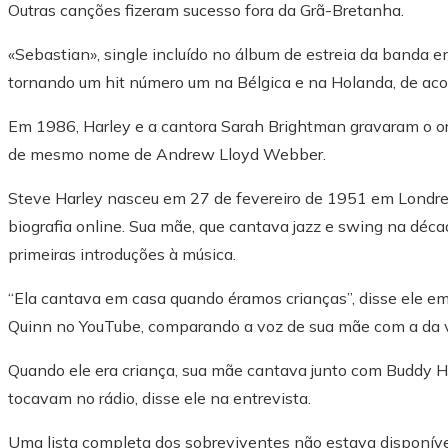
Outras canções fizeram sucesso fora da Grã-Bretanha.
«Sebastian», single incluído no álbum de estreia da banda
tornando um hit número um na Bélgica e na Holanda, de aco
Em 1986, Harley e a cantora Sarah Brightman gravaram o or
de mesmo nome de Andrew Lloyd Webber.
Steve Harley nasceu em 27 de fevereiro de 1951 em Londres 
biografia online. Sua mãe, que cantava jazz e swing na déca
primeiras introduções à música.
“Ela cantava em casa quando éramos crianças”, disse ele e
Quinn no YouTube, comparando a voz de sua mãe com a da v
Quando ele era criança, sua mãe cantava junto com Buddy H
tocavam no rádio, disse ele na entrevista.
Uma lista completa dos sobreviventes não estava disponív