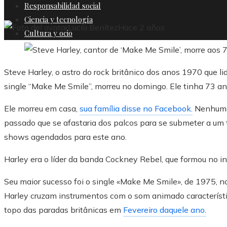
Responsabilidad social
Ciencia y tecnología
Lucía Benítez
Hace 2 años
Cultura y ocio
Steve Harley, o astro do rock britânico dos anos 1970 que l
single “Make Me Smile”, morreu no domingo. Ele tinha 73 an
Ele morreu em casa,
sua família disse no Facebook.
Nenhuma 
passado que se afastaria dos palcos para se submeter a um 
shows agendados para este ano.
Harley era o líder da banda Cockney Rebel, que formou no i
Seu maior sucesso foi o single «Make Me Smile», de 1975, no 
Harley cruzam instrumentos com o som animado característ
topo das paradas britânicas em
Fevereiro daquele ano.