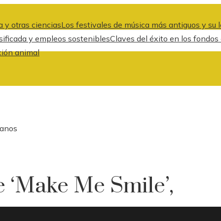
 y otras ciencias
Los festivales de música más antiguos y su l
rsificada y empleos sostenibles
Claves del éxito en los fondos
ción animal
 anos
e ‘Make Me Smile’,