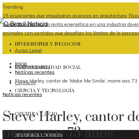
Trending
15 ecuaciones que impulsaron avances en arquitectura, física
puede transformar la renta energética en una industria dive
animales con sentidos que desafían los límites de la percep
INVERSIONES Y NEGOCIOS
Aviso Legal
Inicio
Quiénes somos
RESPONSABILIDAD SOCIAL
Notícias recentes
Steve Harley, cantor de ‘Make Me Smile’, morre aos 73
Contacto
CIENCIA Y TECNOLOGÍA
Notícias recentes
Steve Harley, cantor d
CULTURA Y OCIO
morre aos 73 anos
Inversiones y negocios