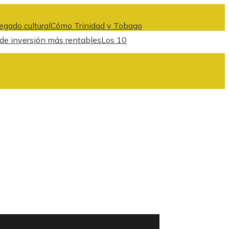
egado cultural
Cómo Trinidad y Tobago
 de inversión más rentables
Los 10