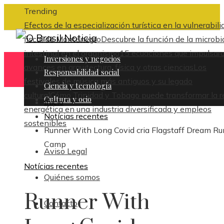
Trending
Efectos de la especialización turística en la vulnerabili
fiscal de Montenegro
Descubre la función de la microbi
intestinal en el organismo
15 ecuaciones que impulsar
Inversiones y negocios
avances en arquitectura, física y otras ciencias
Los
Responsabilidad social
festivales de música más antiguos y su legado
Ciencia y tecnología
cultural
Cómo Trinidad y Tobago puede transformar la r
Cultura y ocio
Inicio
energética en una industria diversificada y empleos
Notícias recentes
sostenibles
Runner With Long Covid cria Flagstaff Dream Ru
Camp
Aviso Legal
Notícias recentes
Quiénes somos
Runner With
Contacto