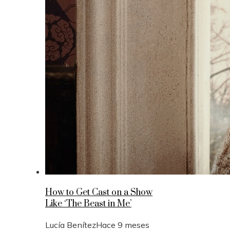
How to Get Cast on a Show
Like ‘The Beast in Me’
Lucía Benítez
Hace 9 meses