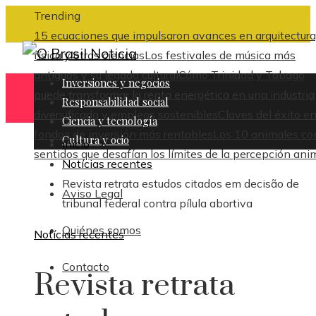
Trending
15 ecuaciones que impulsaron avances en arquitectura
física y otras ciencias
Los festivales de música más
antiguos y su legado cultural
Cómo Trinidad y Tobago
Inversiones y negocios
puede transformar la renta energética en una industria
Responsabilidad social
diversificada y empleos sostenibles
Claves del éxito en
Ciencia y tecnología
fondos de inversión más rentables
Los 10 animales co
Cultura y ocio
Inicio
sentidos que desafían los límites de la percepción ani
Notícias recentes
Revista retrata estudos citados em decisão de
Aviso Legal
tribunal federal contra pílula abortiva
Quiénes somos
Notícias recentes
Contacto
Revista retrata