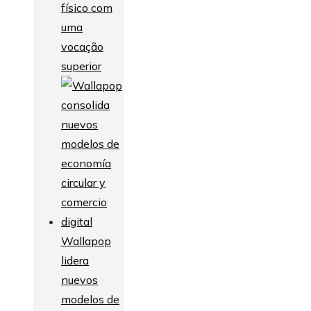
físico com
uma
vocação
superior
Wallapop
lidera
nuevos
modelos de