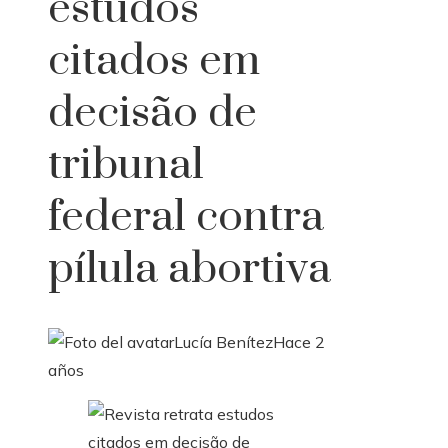
estudos
citados em
decisão de
tribunal
federal contra
pílula abortiva
Lucía Benítez
Hace 2
años