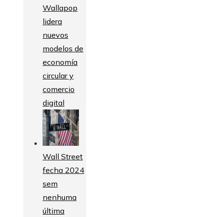
Wallapop
lidera
nuevos
modelos de
economía
circular y
comercio
digital
Wall Street
fecha 2024
sem
nenhuma
última