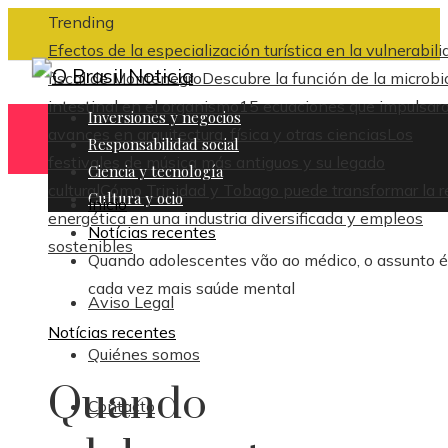
Trending
Efectos de la especialización turística en la vulnerabili
fiscal de Montenegro
Descubre la función de la microbi
intestinal en el organismo
15 ecuaciones que impulsar
Inversiones y negocios
avances en arquitectura, física y otras ciencias
Los
Responsabilidad social
festivales de música más antiguos y su legado
Ciencia y tecnología
cultural
Cómo Trinidad y Tobago puede transformar la r
Cultura y ocio
Inicio
energética en una industria diversificada y empleos
Notícias recentes
sostenibles
Quando adolescentes vão ao médico, o assunto é
cada vez mais saúde mental
Aviso Legal
Notícias recentes
Quiénes somos
Quando
Contacto