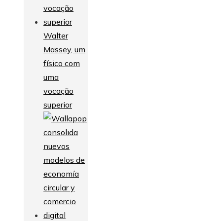
Walter
Massey, um
físico com
uma
vocação
superior