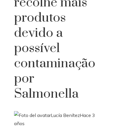
recolhe mais
produtos
devido a
possível
contaminação
por
Salmonella
Lucía Benítez
Hace 3
años