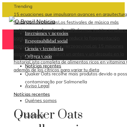
Trending
15 ecuaciones que impulsaron avances en arquitectura
física y otras ciencias
Los festivales de música más
antiguos y su legado cultural
Reformas institucionales c
Inversiones y negocios
para mejorar la inversión y reducir la fragmentación
Responsabilidad social
económica en Bosnia y Herzegovina
Las 15 misiones
Ciencia y tecnología
espaciales que marcaron un antes y un después en la
Cultura y ocio
Inicio
historia
Lista completa de alimentos ricos en vitamina
Notícias recentes
además de los cítricos para variar tu dieta
Quaker Oats recolhe mais produtos devido a poss
contaminação por Salmonella
Aviso Legal
Notícias recentes
Quiénes somos
Quaker Oats
Contacto