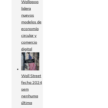
Wallapop
lidera
nuevos
modelos de
economía
circular y
comercio
digital
Wall Street
fecha 2024
sem
nenhuma
última