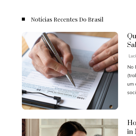
Notícias Recentes Do Brasil
Qu
Sa
Luc
No B
(tr
um 
soci
Ho
in