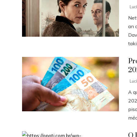
Luc
Net
an a
Dav
taki.
Pr
20
Luc
A q
202
piso
médi
O 