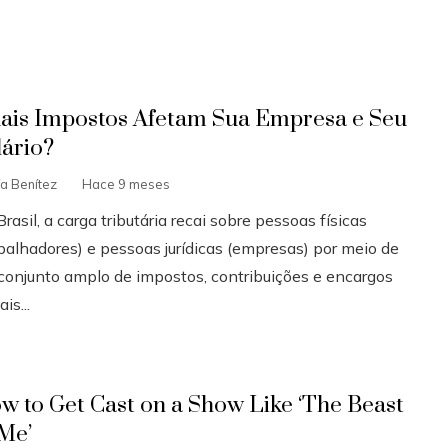
ais Impostos Afetam Sua Empresa e Seu
lário?
ía Benítez
Hace 9 meses
rasil, a carga tributária recai sobre pessoas físicas
abalhadores) e pessoas jurídicas (empresas) por meio de
conjunto amplo de impostos, contribuições e encargos
ais...
w to Get Cast on a Show Like ‘The Beast
 Me’