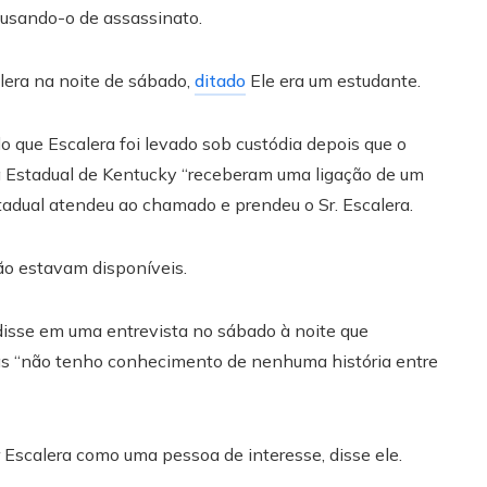
cusando-o de assassinato.
alera na noite de sábado,
ditado
Ele era um estudante.
 que Escalera foi levado sob custódia depois que o
a Estadual de Kentucky “receberam uma ligação de um
tadual atendeu ao chamado e prendeu o Sr. Escalera.
ão estavam disponíveis.
 disse em uma entrevista no sábado à noite que
as “não tenho conhecimento de nenhuma história entre
ar Escalera como uma pessoa de interesse, disse ele.