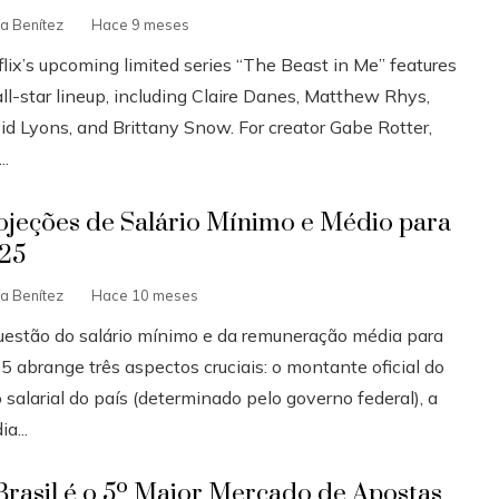
ía Benítez
Hace 9 meses
flix’s upcoming limited series “The Beast in Me” features
ll-star lineup, including Claire Danes, Matthew Rhys,
id Lyons, and Brittany Snow. For creator Gabe Rotter,
..
ojeções de Salário Mínimo e Médio para
25
ía Benítez
Hace 10 meses
uestão do salário mínimo e da remuneração média para
5 abrange três aspectos cruciais: o montante oficial do
 salarial do país (determinado pelo governo federal), a
a...
Brasil é o 5º Maior Mercado de Apostas