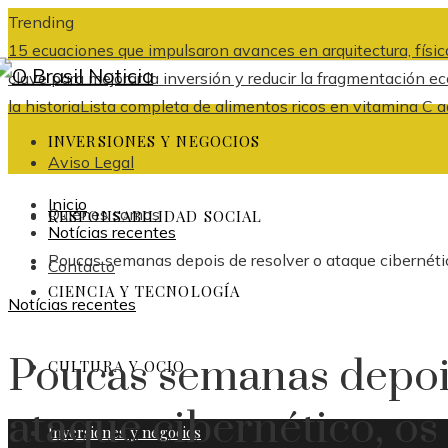
Trending
15 ecuaciones que impulsaron avances en arquitectura, física
clave para mejorar la inversión y reducir la fragmentación
la historia
Lista completa de alimentos ricos en vitamina C ad
INVERSIONES Y NEGOCIOS
Aviso Legal
Inicio
Quiénes somos
RESPONSABILIDAD SOCIAL
Notícias recentes
Poucas semanas depois de resolver o ataque cibernétic
Contacto
CIENCIA Y TECNOLOGÍA
Notícias recentes
Poucas semanas depois
CULTURA Y OCIO
ataque cibernético, o
Inversiones y negocios