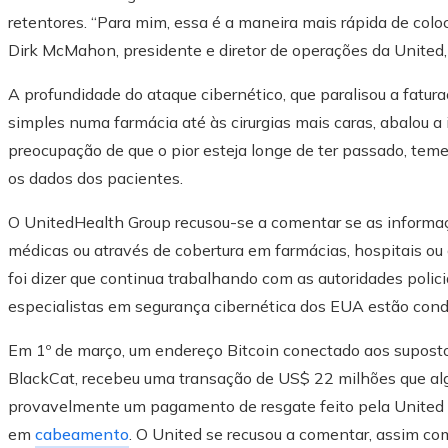
retentores. “Para mim, essa é a maneira mais rápida de colo
Dirk McMahon, presidente e diretor de operações da United, 
A profundidade do ataque cibernético, que paralisou a fatur
simples numa farmácia até às cirurgias mais caras, abalou a
preocupação de que o pior esteja longe de ter passado, t
os dados dos pacientes.
O UnitedHealth Group recusou-se a comentar se as informaç
médicas ou através de cobertura em farmácias, hospitais ou 
foi dizer que continua trabalhando com as autoridades polici
especialistas em segurança cibernética dos EUA estão cond
Em 1º de março, um endereço Bitcoin conectado aos supost
BlackCat, recebeu uma transação de US$ 22 milhões que a
provavelmente um pagamento de resgate feito pela United a
em
cabeamento
. O United se recusou a comentar, assim c