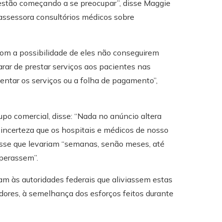
estão começando a se preocupar”, disse Maggie
 assessora consultórios médicos sobre
com a possibilidade de eles não conseguirem
ar de prestar serviços aos pacientes nas
ntar os serviços ou a folha de pagamento”,
o comercial, disse: “Nada no anúncio altera
 incerteza que os hospitais e médicos de nosso
isse que levariam “semanas, senão meses, até
uperassem”.
am às autoridades federais que aliviassem estas
dores, à semelhança dos esforços feitos durante