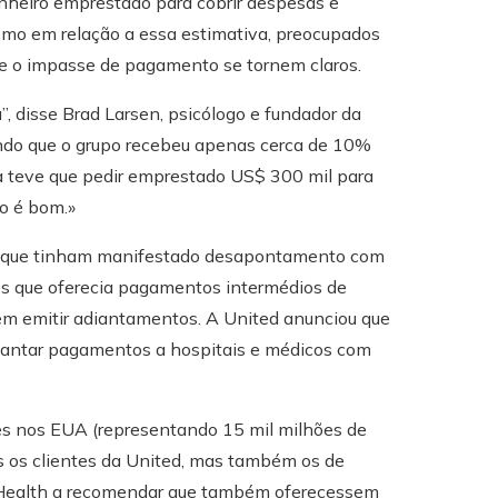
nheiro emprestado para cobrir despesas e
smo em relação a essa estimativa, preocupados
 e o impasse de pagamento se tornem claros.
, disse Brad Larsen, psicólogo e fundador da
ndo que o grupo recebeu apenas cerca de 10%
ca teve que pedir emprestado US$ 300 mil para
o é bom.»
s que tinham manifestado desapontamento com
os que oferecia pagamentos intermédios de
m emitir adiantamentos. A United anunciou que
diantar pagamentos a hospitais e médicos com
es nos EUA (representando 15 mil milhões de
s os clientes da United, mas também os de
tedHealth a recomendar que também oferecessem