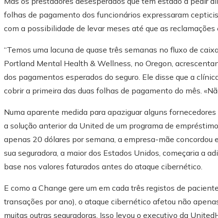
Mas os prestadores desesperados que têm estado a pedir di
folhas de pagamento dos funcionários expressaram ceptici
com a possibilidade de levar meses até que as reclamações
“Temos uma lacuna de quase três semanas no fluxo de caixa”
Portland Mental Health & Wellness, no Oregon, acrescenta
dos pagamentos esperados do seguro. Ele disse que a clíni
cobrir a primeira das duas folhas de pagamento do mês. «Nã
Numa aparente medida para apaziguar alguns fornecedore
a solução anterior da United de um programa de empréstim
apenas 20 dólares por semana, a empresa-mãe concordou e
sua seguradora, a maior dos Estados Unidos, começaria a a
base nos valores faturados antes do ataque cibernético.
E como a Change gere um em cada três registos de pacient
transações por ano), o ataque cibernético afetou não apena
muitas outras seguradoras. Isso levou o executivo da Uni