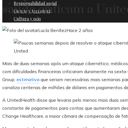
Responsabilidad social
saúde criticam a Unite
Ciencia y tecnología
Cultura y ocio
Lucía Benítez
Hace 2 años
Mais de duas semanas após um ataque cibernético, médicos,
com dificuldades financeiras criticaram duramente na sexta-
Group.
estimativa
que seriam necessárias mais semanas para
canaliza centenas de milhões de dólares em pagamentos de 
A UnitedHealth disse que levaria pelo menos mais duas sem
constante de pagamentos para contas que aumentaram des
Change Healthcare, a maior câmara de compensação de fatu