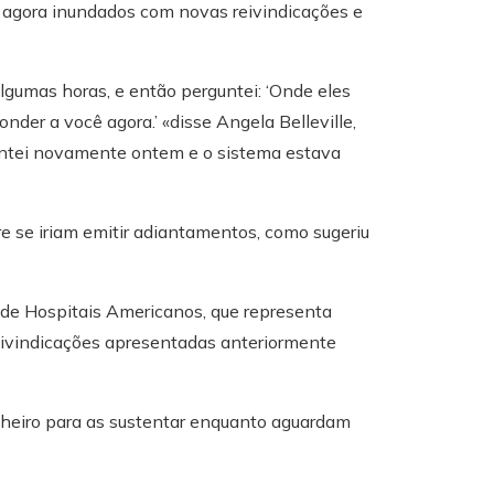
o agora inundados com novas reivindicações e
lgumas horas, e então perguntei: ‘Onde eles
der a você agora.’ «disse Angela Belleville,
entei novamente ontem e o sistema estava
 se iriam emitir adiantamentos, como sugeriu
o de Hospitais Americanos, que representa
reivindicações apresentadas anteriormente
nheiro para as sustentar enquanto aguardam