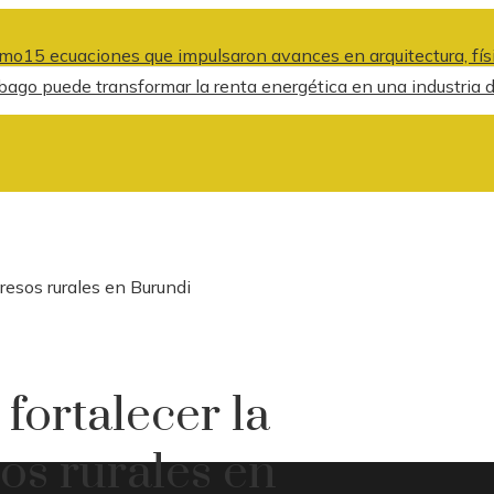
smo
15 ecuaciones que impulsaron avances en arquitectura, físi
ago puede transformar la renta energética en una industria d
ngresos rurales en Burundi
 fortalecer la
sos rurales en