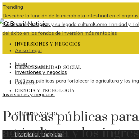
Trending
Descubre la función de la microbiota intestinal en el organi
música más antiguos y su legado cultural
Cómo Trinidad y Tob
del éxito en los fondos de inversión más rentables
INVERSIONES Y NEGOCIOS
Aviso Legal
Inicio
Quiénes somos
RESPONSABILIDAD SOCIAL
Inversiones y negocios
Políticas públicas para fortalecer la agricultura y los i
Contacto
CIENCIA Y TECNOLOGÍA
Inversiones y negocios
Políticas públicas para
CULTURA Y OCIO
agricultura y los ingre
Inversiones y negocios