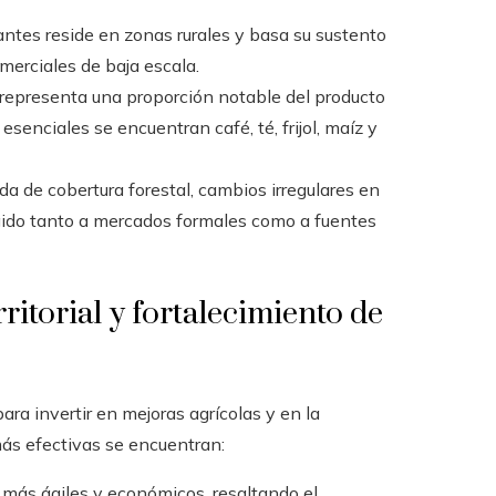
antes reside en zonas rurales y basa su sustento
omerciales de baja escala.
a representa una proporción notable del producto
 esenciales se encuentran café, té, frijol, maíz y
da de cobertura forestal, cambios irregulares en
ngido tanto a mercados formales como a fuentes
rritorial y fortalecimiento de
ara invertir en mejoras agrícolas y en la
 más efectivas se encuentran:
 más ágiles y económicos, resaltando el