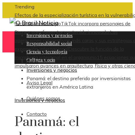
Trending
Efectos de la especialización turística en la vulnerabili
fiscal de Montenegro
TikTok incorpora personajes de
Disney para fomentar contenido innovador
Las
Inversiones y negocios
operaciones corporativas más caras y sus estrategias 
Responsabilidad social
expansión internacional
Descubre la función de la
Ciencia y tecnología
microbiota intestinal en el organismo
15 ecuaciones q
Cultura y ocio
Inicio
impulsaron avances en arquitectura, física y otras cien
Inversiones y negocios
Panamá: el destino preferido por inversionistas
Aviso Legal
extranjeros en América Latina
Quiénes somos
Inversiones y negocios
Contacto
Panamá: el