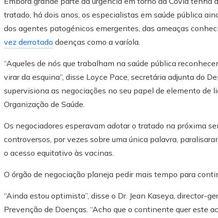
Embora grande parte da urgência em torno da Covid tenha d
tratado, há dois anos, os especialistas em saúde pública a
dos agentes patogénicos emergentes, das ameaças conhecid
vez derrotado
doenças como a varíola.
“Aqueles de nós que trabalham na saúde pública reconhece
virar da esquina”, disse Loyce Pace, secretária adjunta do
supervisiona as negociações no seu papel de elemento de l
Organização de Saúde.
Os negociadores esperavam adotar o tratado na próxima s
controversos, por vezes sobre uma única palavra, paralisar
o acesso equitativo às vacinas.
O órgão de negociação planeja pedir mais tempo para contin
“Ainda estou optimista”, disse o Dr. Jean Kaseya, director-ge
Prevenção de Doenças. “Acho que o continente quer este ac