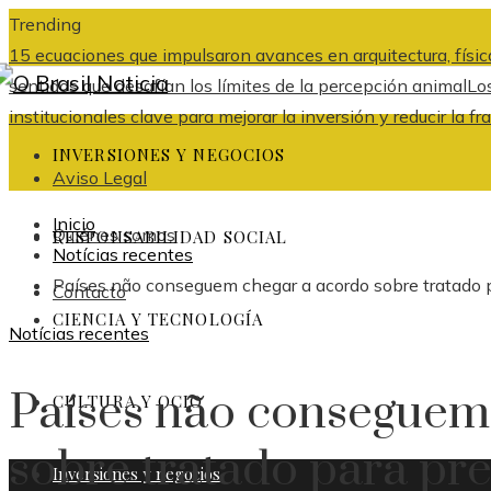
Trending
15 ecuaciones que impulsaron avances en arquitectura, física
sentidos que desafían los límites de la percepción animal
Lo
institucionales clave para mejorar la inversión y reducir l
INVERSIONES Y NEGOCIOS
Aviso Legal
Inicio
Quiénes somos
RESPONSABILIDAD SOCIAL
Notícias recentes
Países não conseguem chegar a acordo sobre tratado
Contacto
CIENCIA Y TECNOLOGÍA
Notícias recentes
Países não conseguem
CULTURA Y OCIO
sobre tratado para p
Inversiones y negocios