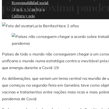
Responsabilidad social
para a próxima pande
Ciencia y tecnología
Cultura y ocio
Lucía Benítez
Hace 2 años
Países de todo o mundo não conseguiram chegar a um conse
unificaria o mundo numa estratégia contra a inevitável próx
que emergiu durante a Covid-19.
As deliberações, que seriam um tema central na reunião d
que começou na segunda-feira em Genebra, teve como objeti
vacinas e tratamentos entre nações mais ricas e mais pobr
pandemia de Covid.