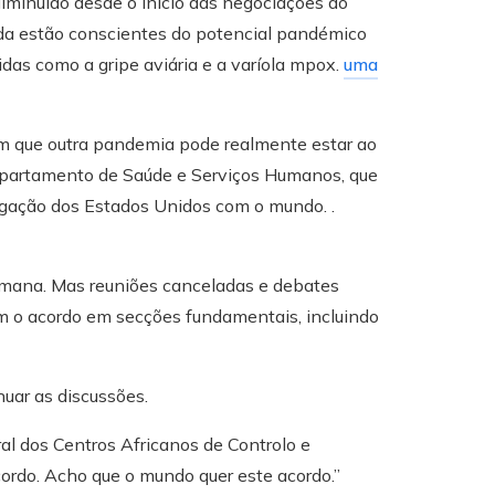
iminuído desde o início das negociações do
inda estão conscientes do potencial pandémico
as como a gripe aviária e a varíola mpox.
uma
m que outra pandemia pode realmente estar ao
 Departamento de Saúde e Serviços Humanos, que
igação dos Estados Unidos com o mundo. .
emana. Mas reuniões canceladas e debates
am o acordo em secções fundamentais, incluindo
uar as discussões.
ral dos Centros Africanos de Controlo e
ordo. Acho que o mundo quer este acordo.”