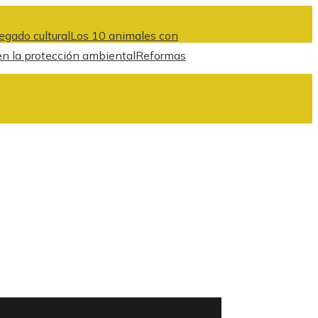
egado cultural
Los 10 animales con
en la protección ambiental
Reformas