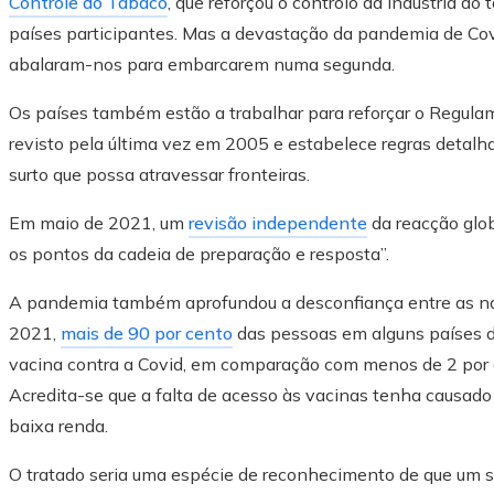
Controle do Tabaco
, que reforçou o controlo da indústria d
países participantes. Mas a devastação da pandemia de Covi
abalaram-nos para embarcarem numa segunda.
Os países também estão a trabalhar para reforçar o Regulam
revisto pela última vez em 2005 e estabelece regras detal
surto que possa atravessar fronteiras.
Em maio de 2021, um
revisão independente
da reacção glob
os pontos da cadeia de preparação e resposta”.
A pandemia também aprofundou a desconfiança entre as naçõ
2021,
mais de 90 por cento
das pessoas em alguns países 
vacina contra a Covid, em comparação com menos de 2 por 
Acredita-se que a falta de acesso às vacinas tenha causad
baixa renda.
O tratado seria uma espécie de reconhecimento de que um s