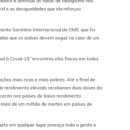
o tabaco e diminuiu as taxas de tabagismo nos
d e as desigualdades que ela reforçou
ento Sanitário Internacional da OMS, que foi
hadas que os países devem seguir no caso de um
al à Covid-19 “encontrou elos fracos em todos
es mais ricas e mais pobres. Até o final de
de rendimento elevado receberam duas doses da
cento nos países de baixo rendimento.
o mais de um milhão de mortes em países de
urto em qualquer lugar ameaça toda a gente e