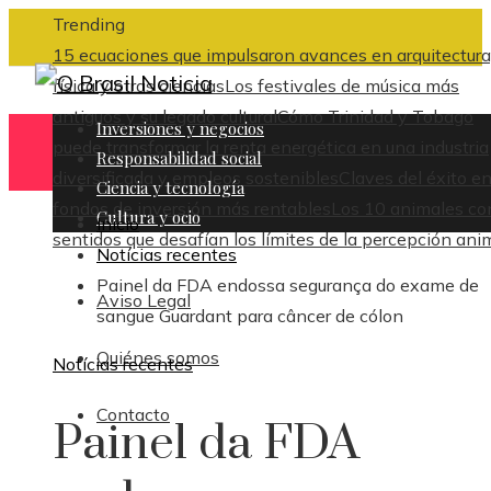
Trending
15 ecuaciones que impulsaron avances en arquitectura
física y otras ciencias
Los festivales de música más
antiguos y su legado cultural
Cómo Trinidad y Tobago
Inversiones y negocios
puede transformar la renta energética en una industria
Responsabilidad social
diversificada y empleos sostenibles
Claves del éxito en
Ciencia y tecnología
fondos de inversión más rentables
Los 10 animales co
Cultura y ocio
Inicio
sentidos que desafían los límites de la percepción ani
Notícias recentes
Painel da FDA endossa segurança do exame de
Aviso Legal
sangue Guardant para câncer de cólon
Quiénes somos
Notícias recentes
Contacto
Painel da FDA