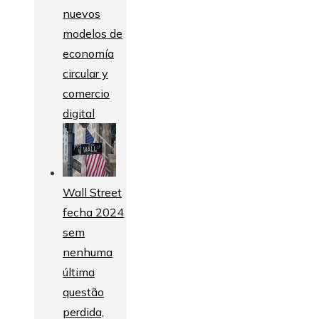
nuevos
modelos de
economía
circular y
comercio
digital
Wall Street
fecha 2024
sem
nenhuma
última
questão
perdida,