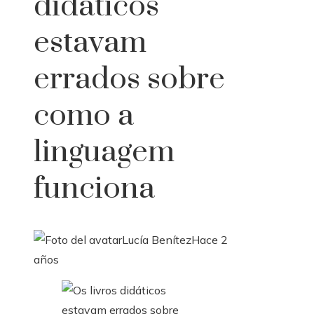
didáticos
estavam
errados sobre
como a
linguagem
funciona
Lucía Benítez
Hace 2
años