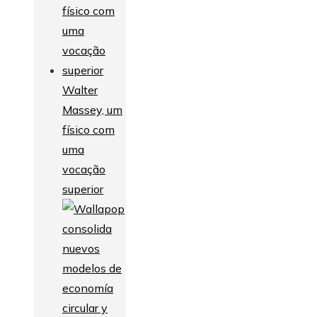
Walter
Massey, um
físico com
uma
vocação
superior