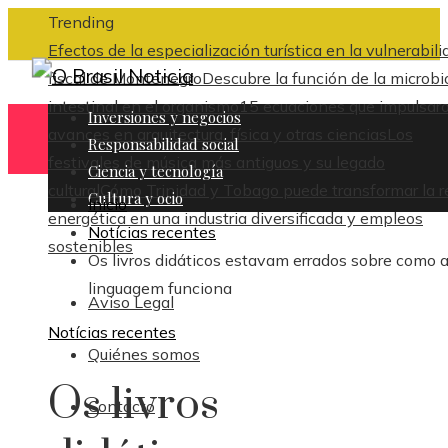
Trending
Efectos de la especialización turística en la vulnerabili
fiscal de Montenegro
Descubre la función de la microbi
intestinal en el organismo
15 ecuaciones que impulsar
Inversiones y negocios
avances en arquitectura, física y otras ciencias
Los
Responsabilidad social
festivales de música más antiguos y su legado
Ciencia y tecnología
cultural
Cómo Trinidad y Tobago puede transformar la r
Cultura y ocio
Inicio
energética en una industria diversificada y empleos
Notícias recentes
sostenibles
Os livros didáticos estavam errados sobre como 
linguagem funciona
Aviso Legal
Notícias recentes
Quiénes somos
Os livros
Contacto