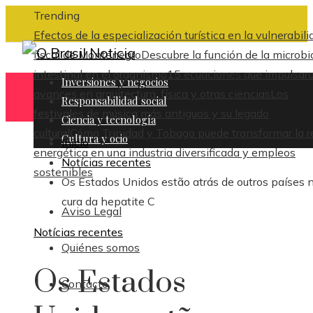
Trending
Efectos de la especialización turística en la vulnerabili
fiscal de Montenegro
Descubre la función de la microbi
intestinal en el organismo
15 ecuaciones que impulsar
Inversiones y negocios
avances en arquitectura, física y otras ciencias
Los
Responsabilidad social
festivales de música más antiguos y su legado
Ciencia y tecnología
cultural
Cómo Trinidad y Tobago puede transformar la r
Cultura y ocio
Inicio
energética en una industria diversificada y empleos
Notícias recentes
sostenibles
Os Estados Unidos estão atrás de outros países 
cura da hepatite C
Aviso Legal
Notícias recentes
Quiénes somos
Os Estados
Contacto