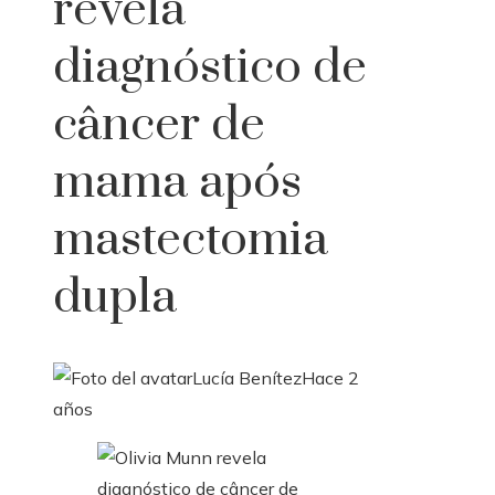
revela
diagnóstico de
câncer de
mama após
mastectomia
dupla
Lucía Benítez
Hace 2
años