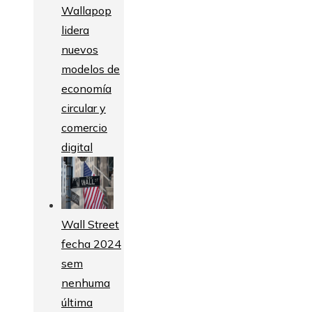
Wallapop
lidera
nuevos
modelos de
economía
circular y
comercio
digital
Wall Street
fecha 2024
sem
nenhuma
última