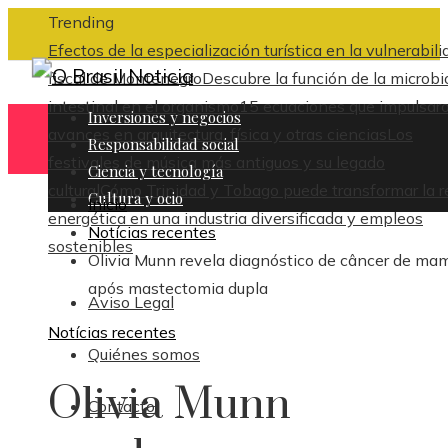
Trending
Efectos de la especialización turística en la vulnerabili
fiscal de Montenegro
Descubre la función de la microbi
intestinal en el organismo
15 ecuaciones que impulsar
Inversiones y negocios
avances en arquitectura, física y otras ciencias
Los
Responsabilidad social
festivales de música más antiguos y su legado
Ciencia y tecnología
cultural
Cómo Trinidad y Tobago puede transformar la r
Cultura y ocio
Inicio
energética en una industria diversificada y empleos
Notícias recentes
sostenibles
Olivia Munn revela diagnóstico de câncer de ma
após mastectomia dupla
Aviso Legal
Notícias recentes
Quiénes somos
Olivia Munn
Contacto