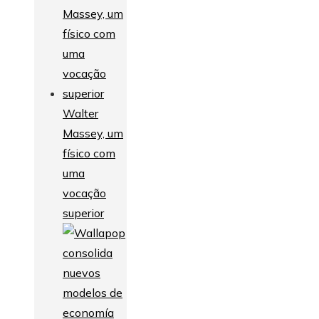
Walter
Massey, um
físico com
uma
vocação
superior