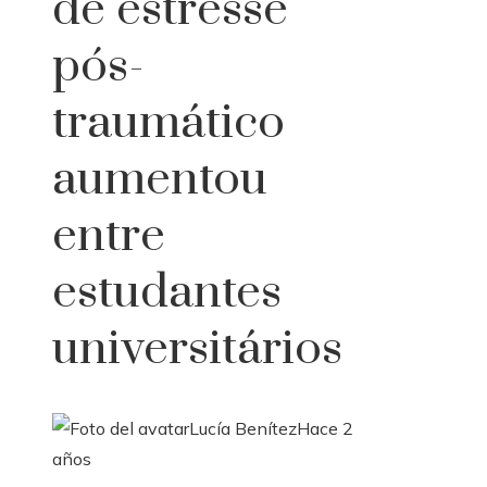
de estresse
pós-
traumático
aumentou
entre
estudantes
universitários
Lucía Benítez
Hace 2
años