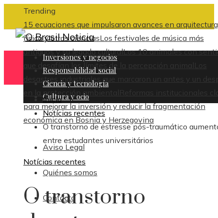
Trending
15 ecuaciones que impulsaron avances en arquitectura
física y otras ciencias
Los festivales de música más
antiguos y su legado cultural
Los 10 animales con sent
Inversiones y negocios
que desafían los límites de la percepción animal
Los
Responsabilidad social
desastres industriales que marcaron un antes y un des
Ciencia y tecnología
en la protección ambiental
Reformas institucionales cl
Cultura y ocio
Inicio
para mejorar la inversión y reducir la fragmentación
Notícias recentes
económica en Bosnia y Herzegovina
O transtorno de estresse pós-traumático aument
entre estudantes universitários
Aviso Legal
Notícias recentes
Quiénes somos
O transtorno
Contacto