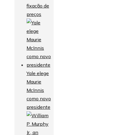
fixação de
preços
Yale elege
Maurie
McInnis
como novo
presidente