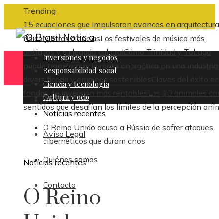
Trending
15 ecuaciones que impulsaron avances en arquitectura
física y otras ciencias
Los festivales de música más
antiguos y su legado cultural
Cómo Trinidad y Tobago
Inversiones y negocios
puede transformar la renta energética en una industria
Responsabilidad social
diversificada y empleos sostenibles
Claves del éxito en
Ciencia y tecnología
fondos de inversión más rentables
Los 10 animales co
Cultura y ocio
Inicio
sentidos que desafían los límites de la percepción ani
Notícias recentes
O Reino Unido acusa a Rússia de sofrer ataques
Aviso Legal
cibernéticos que duram anos
Quiénes somos
Notícias recentes
Contacto
O Reino