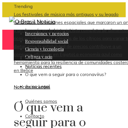
Trending
Los festivales de música más antiguos y su legado
cultural
Las 15 misiones espaciales que marcaron un a
y un después en la historia
Lista completa de alimento
Inversiones y negocios
ricos en vitamina C además de los cítricos para variar t
Responsabilidad social
dieta
Cómo la estabilidad de precios contribuye a un
Ciencia y tecnología
consumo eficiente en Egipto
La economía azul como
Cultura y ocio
Inicio
herramienta para la resiliencia de comunidades coster
Notícias recentes
en Belice
O que vem a seguir para o coronavírus?
Aviso Legal
Notícias recentes
Quiénes somos
O que vem a
Contacto
seguir para o