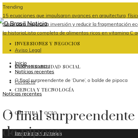
Trending
15 ecuaciones que impulsaron avances en arquitectura, física
clave para mejorar la inversión y reducir la fragmentación
la historia
Lista completa de alimentos ricos en vitamina C ad
INVERSIONES Y NEGOCIOS
Aviso Legal
Inicio
Quiénes somos
RESPONSABILIDAD SOCIAL
Notícias recentes
O final surpreendente de ‘Dune’, o balde de pipoca
Contacto
CIENCIA Y TECNOLOGÍA
Notícias recentes
O final surpreendente 
CULTURA Y OCIO
de pipoca
Inversiones y negocios