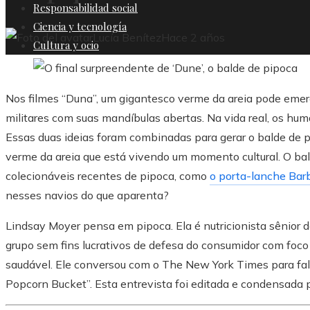
Responsabilidad social
Ciencia y tecnología
Lucía Benítez
Hace 2 años
Cultura y ocio
Nos filmes “Duna”, um gigantesco verme da areia pode emerg
militares com suas mandíbulas abertas. Na vida real, os hu
Essas duas ideias foram combinadas para gerar o balde de 
verme da areia que está vivendo um momento cultural. O bal
colecionáveis ​​recentes de pipoca, como
o porta-lanche Bar
nesses navios do que aparenta?
Lindsay Moyer pensa em pipoca. Ela é nutricionista sênior d
grupo sem fins lucrativos de defesa do consumidor com foc
saudável. Ele conversou com o The New York Times para fa
Popcorn Bucket”. Esta entrevista foi editada e condensada p