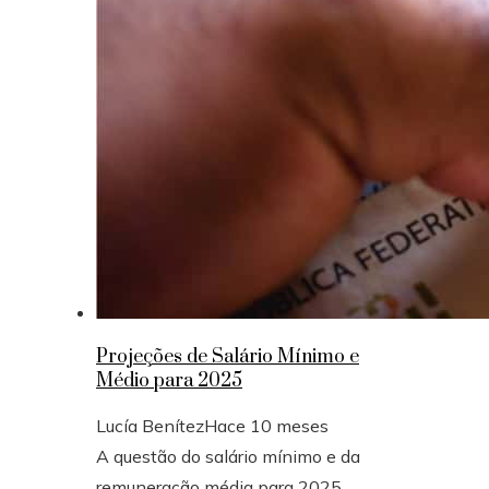
Projeções de Salário Mínimo e
Médio para 2025
Lucía Benítez
Hace 10 meses
A questão do salário mínimo e da
remuneração média para 2025