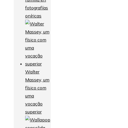
fotografías
oníricas
Walter
Massey, um
físico com
uma
vocação
superior