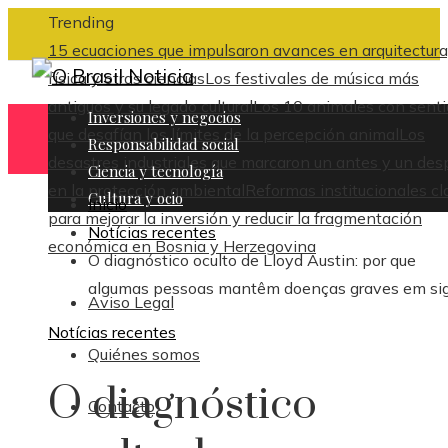
Trending
15 ecuaciones que impulsaron avances en arquitectura
física y otras ciencias
Los festivales de música más
antiguos y su legado cultural
Los 10 animales con sent
Inversiones y negocios
que desafían los límites de la percepción animal
Los
Responsabilidad social
desastres industriales que marcaron un antes y un des
Ciencia y tecnología
en la protección ambiental
Reformas institucionales cl
Cultura y ocio
Inicio
para mejorar la inversión y reducir la fragmentación
Notícias recentes
económica en Bosnia y Herzegovina
O diagnóstico oculto de Lloyd Austin: por que
algumas pessoas mantêm doenças graves em sig
Aviso Legal
Notícias recentes
Quiénes somos
O diagnóstico
Contacto