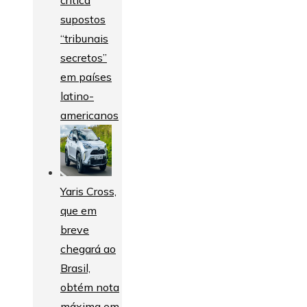
supostos
“tribunais
secretos”
em países
latino-
americanos
Yaris Cross,
que em
breve
chegará ao
Brasil,
obtém nota
máxima em