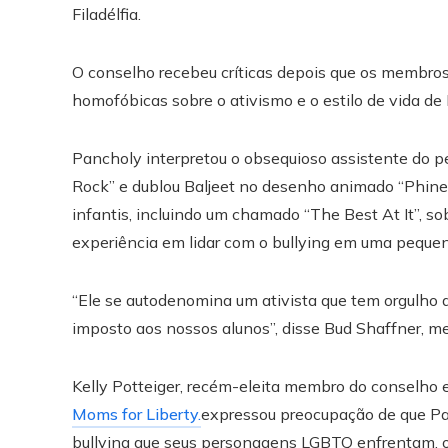
Filadélfia.
O conselho recebeu críticas depois que os membr
homofóbicas sobre o ativismo e o estilo de vida de
Pancholy interpretou o obsequioso assistente do
Rock” e dublou Baljeet no desenho animado “Phinea
infantis, incluindo um chamado “The Best At It”, 
experiência em lidar com o bullying em uma peque
“Ele se autodenomina um ativista que tem orgulho d
imposto aos nossos alunos”, disse Bud Shaffner, me
Kelly Potteiger, recém-eleita membro do conselho
Moms for Liberty.
expressou preocupação de que Panc
bullying que seus personagens LGBTQ enfrentam, ou