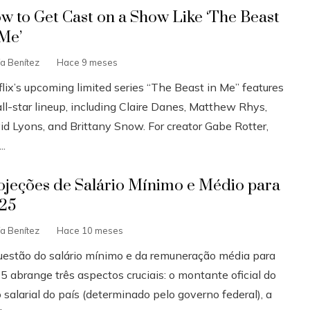
w to Get Cast on a Show Like ‘The Beast
 Me’
ía Benítez
Hace 9 meses
flix’s upcoming limited series “The Beast in Me” features
ll-star lineup, including Claire Danes, Matthew Rhys,
id Lyons, and Brittany Snow. For creator Gabe Rotter,
..
ojeções de Salário Mínimo e Médio para
25
ía Benítez
Hace 10 meses
uestão do salário mínimo e da remuneração média para
5 abrange três aspectos cruciais: o montante oficial do
 salarial do país (determinado pelo governo federal), a