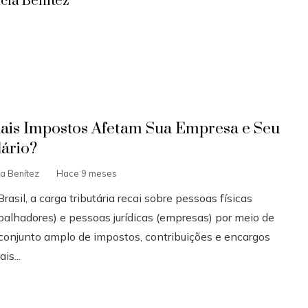
cía Benítez
ais Impostos Afetam Sua Empresa e Seu
lário?
ía Benítez
Hace 9 meses
rasil, a carga tributária recai sobre pessoas físicas
abalhadores) e pessoas jurídicas (empresas) por meio de
conjunto amplo de impostos, contribuições e encargos
ais...