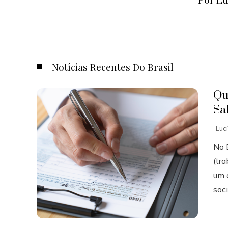
Por Lu
Notícias Recentes Do Brasil
Qu
Sa
Luc
No B
(tr
um 
soci