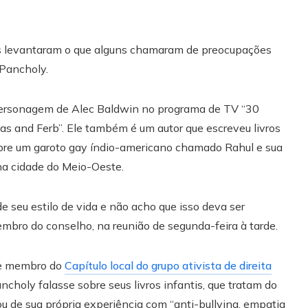
os levantaram o que alguns chamaram de preocupações
 Pancholy.
 personagem de Alec Baldwin no programa de TV “30
s and Ferb”. Ele também é um autor que escreveu livros
sobre um garoto gay índio-americano chamado Rahul e sua
na cidade do Meio-Oeste.
e seu estilo de vida e não acho que isso deva ser
mbro do conselho, na reunião de segunda-feira à tarde.
 e membro do
Capítulo local do grupo ativista de direita
holy falasse sobre seus livros infantis, que tratam do
 de sua própria experiência com “anti-bullying, empatia