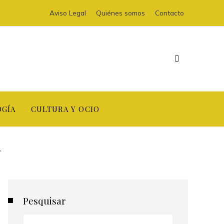
Aviso Legal
Quiénes somos
Contacto
OGÍA
CULTURA Y OCIO
’
Pesquisar
Buscar: