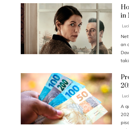
Ho
in
Luc
Net
an a
Dav
taki.
Pr
20
Luc
A q
202
piso