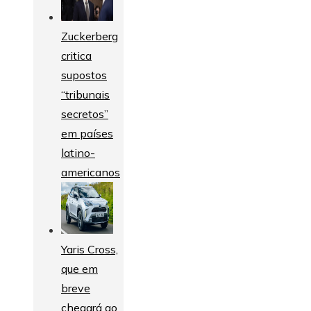
Zuckerberg
critica
supostos
“tribunais
secretos”
em países
latino-
americanos
Yaris Cross,
que em
breve
chegará ao