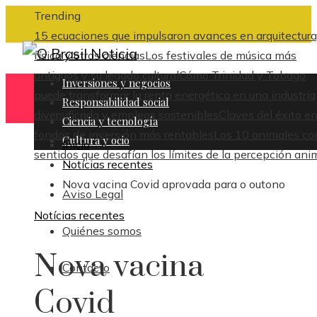
Trending
15 ecuaciones que impulsaron avances en arquitectura
física y otras ciencias
Los festivales de música más
antiguos y su legado cultural
Cómo Trinidad y Tobago
Inversiones y negocios
puede transformar la renta energética en una industria
Responsabilidad social
diversificada y empleos sostenibles
Claves del éxito en
Ciencia y tecnología
fondos de inversión más rentables
Los 10 animales co
Cultura y ocio
Inicio
sentidos que desafían los límites de la percepción ani
Notícias recentes
Nova vacina Covid aprovada para o outono
Aviso Legal
Notícias recentes
Quiénes somos
Nova vacina
Contacto
Covid