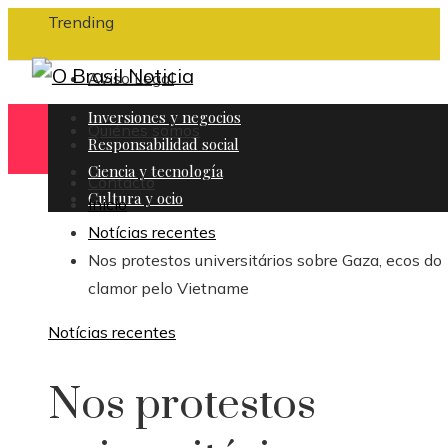
Trending
Aviso Legal
Inversiones y negocios
Quiénes somos
Responsabilidad social
Ciencia y tecnología
Contacto
Cultura y ocio
Inicio
Notícias recentes
Nos protestos universitários sobre Gaza, ecos do
clamor pelo Vietname
Notícias recentes
Nos protestos