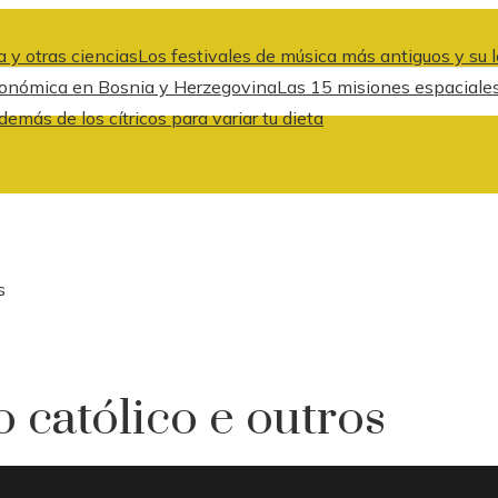
 y otras ciencias
Los festivales de música más antiguos y su l
 económica en Bosnia y Herzegovina
Las 15 misiones espaciale
emás de los cítricos para variar tu dieta
s
o católico e outros