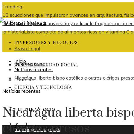
Trending
15 ecuaciones que impulsaron avances en arquitectura, física
clave para mejorar la inversión y reducir la fragmentación
la historia
Lista completa de alimentos ricos en vitamina C ad
INVERSIONES Y NEGOCIOS
Aviso Legal
Inicio
Quiénes somos
RESPONSABILIDAD SOCIAL
Notícias recentes
Nicarágua liberta bispo católico e outros clérigos preso
Contacto
CIENCIA Y TECNOLOGÍA
Notícias recentes
Nicarágua liberta bisp
CULTURA Y OCIO
clérigos presos
Inversiones y negocios