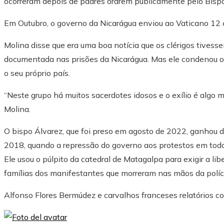
ocorreram depois de padres orarem publicamente pelo Bispo 
Em Outubro, o governo da Nicarágua enviou ao Vaticano 12 c
Molina disse que era uma boa notícia que os clérigos tivesse
documentada nas prisões da Nicarágua. Mas ele condenou o go
o seu próprio país.
“Neste grupo há muitos sacerdotes idosos e o exílio é algo m
Molina.
O bispo Álvarez, que foi preso em agosto de 2022, ganhou 
2018, quando a repressão do governo aos protestos em todo
Ele usou o púlpito da catedral de Matagalpa para exigir a libe
famílias dos manifestantes que morreram nas mãos da políc
Alfonso Flores Bermúdez
e
carvalhos franceses
relatórios co