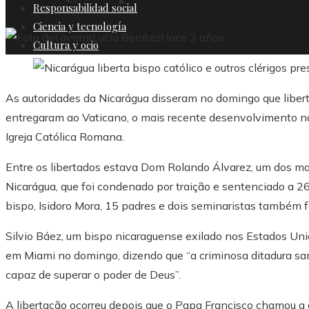
Responsabilidad social
Ciencia y tecnología
Lucía Benítez
Hace 3 años
Cultura y ocio
As autoridades da Nicarágua disseram no domingo que liber
entregaram ao Vaticano, o mais recente desenvolvimento na
Igreja Católica Romana.
Entre os libertados estava Dom Rolando Álvarez, um dos ma
Nicarágua, que foi condenado por traição e sentenciado a 2
bispo, Isidoro Mora, 15 padres e dois seminaristas também f
Silvio Báez, um bispo nicaraguense exilado nos Estados Uni
em Miami no domingo, dizendo que “a criminosa ditadura san
capaz de superar o poder de Deus”.
A libertação ocorreu depois que o Papa Francisco chamou a 