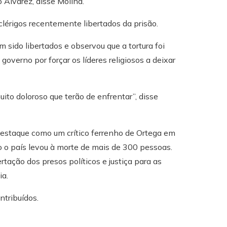
Alvarez, disse Molina.
lérigos recentemente libertados da prisão.
m sido libertados e observou que a tortura foi
verno por forçar os líderes religiosos a deixar
uito doloroso que terão de enfrentar”, disse
destaque como um crítico ferrenho de Ortega em
 o país levou à morte de mais de 300 pessoas.
rtação dos presos políticos e justiça para as
ia.
ntribuídos.