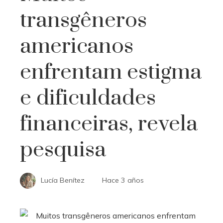
transgêneros
americanos
enfrentam estigma
e dificuldades
financeiras, revela
pesquisa
Lucía Benítez
Hace 3 años