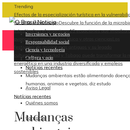
Trending
Efectos de la especialización turística en la vulnerabili
fiscal de Montenegro
Descubre la función de la microbi
intestinal en el organismo
15 ecuaciones que impulsar
Inversiones y negocios
avances en arquitectura, física y otras ciencias
Los
Responsabilidad social
festivales de música más antiguos y su legado
Ciencia y tecnología
cultural
Cómo Trinidad y Tobago puede transformar la r
Cultura y ocio
Inicio
energética en una industria diversificada y empleos
Notícias recentes
sostenibles
Mudanças ambientais estão alimentando doenç
humanas, animais e vegetais, diz estudo
Aviso Legal
Notícias recentes
Quiénes somos
Mudanças
Contacto