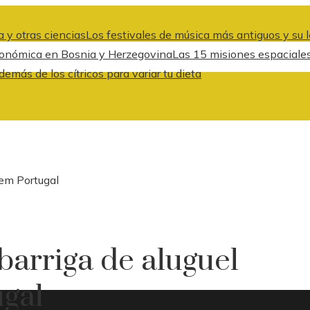
 y otras ciencias
Los festivales de música más antiguos y su l
 económica en Bosnia y Herzegovina
Las 15 misiones espaciale
emás de los cítricos para variar tu dieta
 em Portugal
barriga de aluguel
ugal