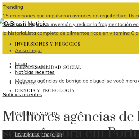
Trending
15 ecuaciones que impulsaron avances en arquitectura, física
clave para mejorar la inversión y reducir la fragmentación
la historia
Lista completa de alimentos ricos en vitamina C ad
INVERSIONES Y NEGOCIOS
Aviso Legal
Inicio
Quiénes somos
RESPONSABILIDAD SOCIAL
Notícias recentes
Melhores agências de barriga de aluguel se você mora
Contacto
CIENCIA Y TECNOLOGÍA
Notícias recentes
Melhores agências de 
CULTURA Y OCIO
se você mora em Port
Inversiones y negocios