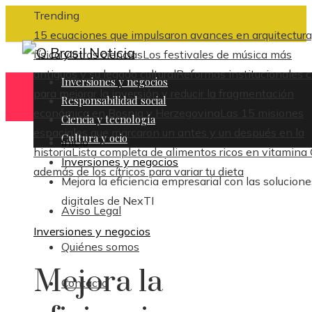
Trending
15 ecuaciones que impulsaron avances en arquitectura
física y otras ciencias
Los festivales de música más
antiguos y su legado cultural
Reformas institucionales c
Inversiones y negocios
para mejorar la inversión y reducir la fragmentación
Responsabilidad social
económica en Bosnia y Herzegovina
Las 15 misiones
Ciencia y tecnología
espaciales que marcaron un antes y un después en la
Cultura y ocio
Inicio
historia
Lista completa de alimentos ricos en vitamina
Inversiones y negocios
además de los cítricos para variar tu dieta
Mejora la eficiencia empresarial con las solucione
digitales de NexTI
Aviso Legal
Inversiones y negocios
Quiénes somos
Mejora la
Contacto