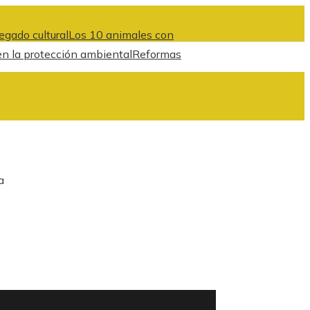
egado cultural
Los 10 animales con
en la protección ambiental
Reformas
a