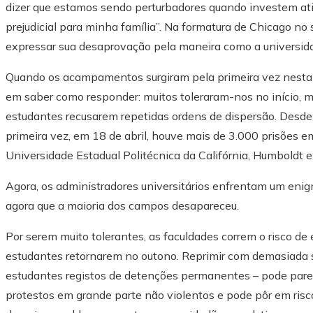
dizer que estamos sendo perturbadores quando investem a
prejudicial para minha família”. Na formatura de Chicago no
expressar sua desaprovação pela maneira como a universid
Quando os acampamentos surgiram pela primeira vez nesta P
em saber como responder: muitos toleraram-nos no início, m
estudantes recusarem repetidas ordens de dispersão. Desd
primeira vez, em 18 de abril, houve mais de 3.000 prisões e
Universidade Estadual Politécnica da Califórnia, Humboldt 
Agora, os administradores universitários enfrentam um eni
agora que a maioria dos campos desapareceu.
Por serem muito tolerantes, as faculdades correm o risco 
estudantes retornarem no outono. Reprimir com demasiada s
estudantes registos de detenções permanentes – pode pare
protestos em grande parte não violentos e pode pôr em risc