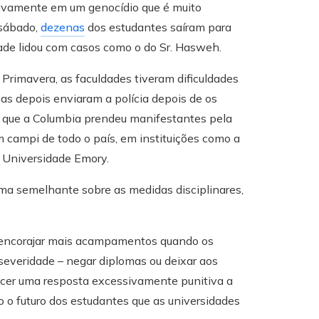
tivamente em um genocídio que é muito
 sábado,
dezenas
dos estudantes saíram para
ade lidou com casos como o do Sr. Hasweh.
rimavera, as faculdades tiveram dificuldades
as depois enviaram a polícia depois de os
e que a Columbia prendeu manifestantes pela
m campi de todo o país, em instituições como a
e Universidade Emory.
gma semelhante sobre as medidas disciplinares,
de encorajar mais acampamentos quando os
everidade – negar diplomas ou deixar aos
cer uma resposta excessivamente punitiva a
o o futuro dos estudantes que as universidades