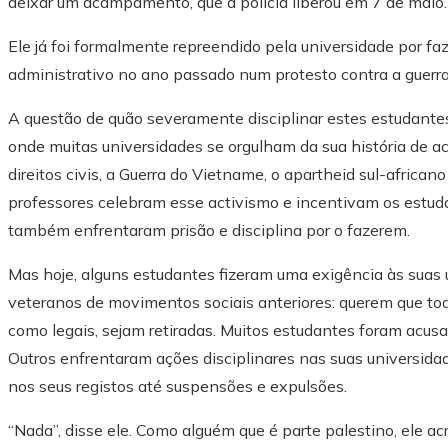
deixar um acampamento, que a polícia liberou em 7 de maio.
Ele já foi formalmente repreendido pela universidade por fa
administrativo no ano passado num protesto contra a guerra
A questão de quão severamente disciplinar estes estudant
onde muitas universidades se orgulham da sua história de a
direitos civis, a Guerra do Vietname, o apartheid sul-africa
professores celebram esse activismo e incentivam os estud
também enfrentaram prisão e disciplina por o fazerem.
Mas hoje, alguns estudantes fizeram uma exigência às suas 
veteranos de movimentos sociais anteriores: querem que to
como legais, sejam retiradas. Muitos estudantes foram acusa
Outros enfrentaram ações disciplinares nas suas universid
nos seus registos até suspensões e expulsões.
“Nada”, disse ele. Como alguém que é parte palestino, ele ac