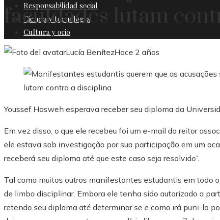
Responsabilidad social
faculdades lutam contr
Ciencia y tecnología
Cultura y ocio
Lucía Benítez
Hace 2 años
Youssef Hasweh esperava receber seu diploma da Universi
Em vez disso, o que ele recebeu foi um e-mail do reitor ass
ele estava sob investigação por sua participação em um a
receberá seu diploma até que este caso seja resolvido”.
Tal como muitos outros manifestantes estudantis em todo o
de limbo disciplinar. Embora ele tenha sido autorizado a par
retendo seu diploma até determinar se e como irá puni-lo por