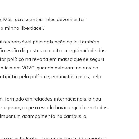
Mas, acrescentou, “eles devem estar
 a minha liberdade”.
l responsável pela aplicação da lei também
ão estão dispostos a aceitar a legitimidade das
ar político na revolta em massa que se seguiu
polícia em 2020, quando estavam no ensino
ipatia pela polícia e, em muitos casos, pelo
 formado em relações internacionais, olhou
 segurança que a escola havia erguido em todos
ra limpar um acampamento no campus, o
ial e os estudantes lançando spray de pimenta”,