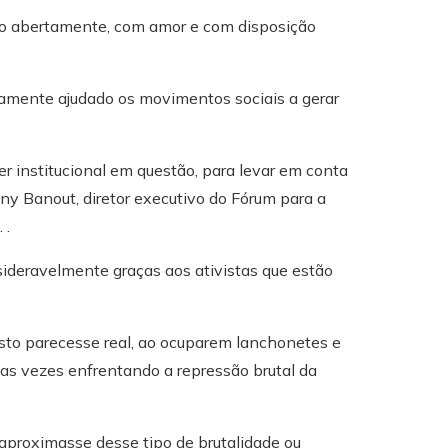
zê-lo abertamente, com amor e com disposição
amente ajudado os movimentos sociais a gerar
er institucional em questão, para levar em conta
ony Banout, diretor executivo do Fórum para a
 .
sideravelmente graças aos ativistas que estão
usto parecesse real, ao ocuparem lanchonetes e
as vezes enfrentando a repressão brutal da
aproximasse desse tipo de brutalidade ou