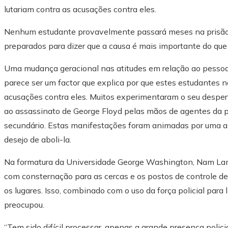
lutariam contra as acusações contra eles.
Nenhum estudante provavelmente passará meses na prisão. 
preparados para dizer que a causa é mais importante do que
Uma mudança geracional nas atitudes em relação ao pessoa
parece ser um factor que explica por que estes estudantes n
acusações contra eles. Muitos experimentaram o seu despert
ao assassinato de George Floyd pelas mãos de agentes da 
secundário. Estas manifestações foram animadas por uma ant
desejo de aboli-la.
Na formatura da Universidade George Washington, Nam Lam,
com consternação para as cercas e os postos de controle de
os lugares. Isso, combinado com o uso da força policial pa
preocupou.
“Tem sido difícil processar, apenas a grande presença polic