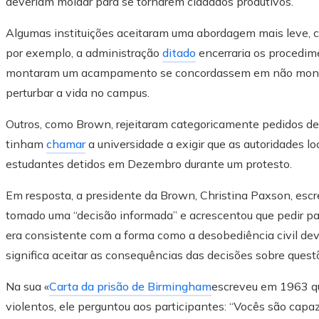
deveriam moldar para se tornarem cidadãos produtivos.
Algumas instituições aceitaram uma abordagem mais leve, 
por exemplo, a administração
ditado
encerraria os procedim
montaram um acampamento se concordassem em não monta
perturbar a vida no campus.
Outros, como Brown, rejeitaram categoricamente pedidos de 
tinham
chamar
a universidade a exigir que as autoridades lo
estudantes detidos em Dezembro durante um protesto.
Em resposta, a presidente da Brown, Christina Paxson, escr
tomado uma “decisão informada” e acrescentou que pedir pa
era consistente com a forma como a desobediência civil deve
significa aceitar as consequências das decisões sobre questõ
Na sua «
Carta da prisão de Birmingham
escreveu em 1963 q
violentos, ele perguntou aos participantes: “Vocês são capaz