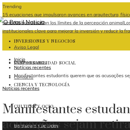
Trending
15 ecuaciones que impulsaron avances en arquitectura, física
sentidos que desafían los límites de la percepción animal
Lo
institucionales clave para mejorar la inversión y reducir l
INVERSIONES Y NEGOCIOS
Aviso Legal
Inicio
Quiénes somos
RESPONSABILIDAD SOCIAL
Notícias recentes
Manifestantes estudantis querem que as acusações sej
Contacto
CIENCIA Y TECNOLOGÍA
Notícias recentes
Manifestantes estudan
CULTURA Y OCIO
acusações sejam retir
Inversiones y negocios