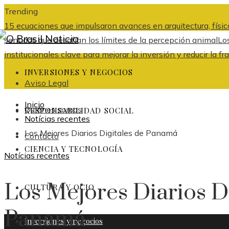
Trending
15 ecuaciones que impulsaron avances en arquitectura, física
sentidos que desafían los límites de la percepción animal
Lo
institucionales clave para mejorar la inversión y reducir l
INVERSIONES Y NEGOCIOS
Aviso Legal
Inicio
Quiénes somos
RESPONSABILIDAD SOCIAL
Notícias recentes
Los Mejores Diarios Digitales de Panamá
Contacto
CIENCIA Y TECNOLOGÍA
Notícias recentes
Los Mejores Diarios Di
CULTURA Y OCIO
Panamá
Inversiones y negocios