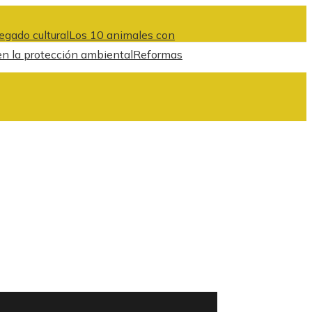
egado cultural
Los 10 animales con
en la protección ambiental
Reformas