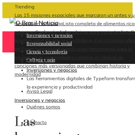
Trending
Las 15 misiones espaciales que marcaron un antes y 
después en la historia
Lista completa de alimentos rico
vitamina C además de los cítricos para variar tu dieta
C
Inversiones y negocios
la estabilidad de precios contribuye a un consumo efic
Responsabilidad social
en Egipto
La economía azul como herramienta para la
Ciencia y tecnología
resiliencia de comunidades costeras en Belice
Las
Cultura y ocio
Inicio
canciones más versionadas que combinan historia y
Inversiones y negocios
modernidad
Las herramientas digitales de Typeform transfo
la experiencia y productividad
Aviso Legal
Inversiones y negocios
Quiénes somos
Las
Contacto