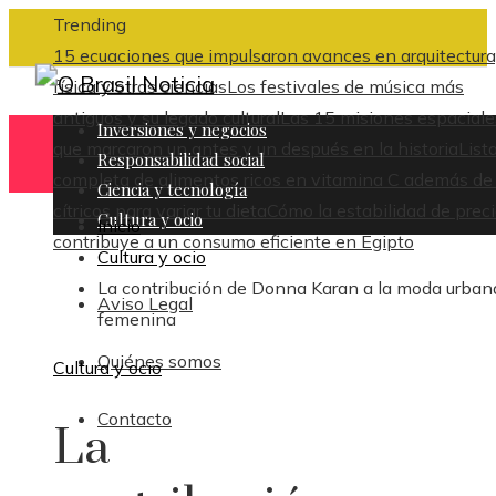
Trending
15 ecuaciones que impulsaron avances en arquitectura
física y otras ciencias
Los festivales de música más
antiguos y su legado cultural
Las 15 misiones espaciale
Inversiones y negocios
que marcaron un antes y un después en la historia
List
Responsabilidad social
completa de alimentos ricos en vitamina C además de 
Ciencia y tecnología
cítricos para variar tu dieta
Cómo la estabilidad de prec
Cultura y ocio
Inicio
contribuye a un consumo eficiente en Egipto
Cultura y ocio
La contribución de Donna Karan a la moda urban
Aviso Legal
femenina
Quiénes somos
Cultura y ocio
Contacto
La