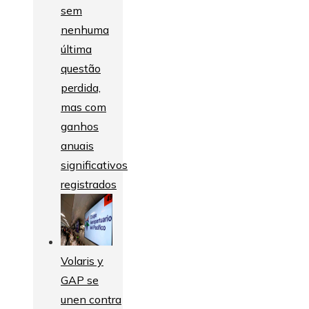
sem
nenhuma
última
questão
perdida,
mas com
ganhos
anuais
significativos
registrados
Volaris y
GAP se
unen contra