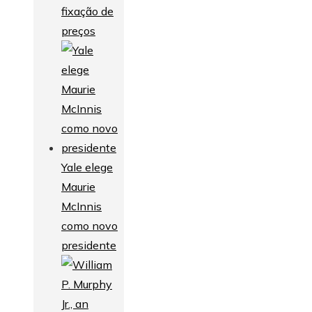
fixação de
preços
Yale elege
Maurie
McInnis
como novo
presidente