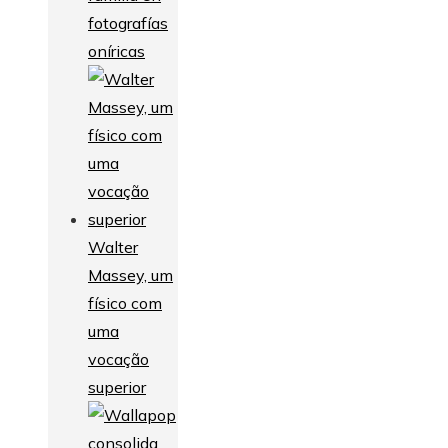
fotografías
oníricas
Walter
Massey, um
físico com
uma
vocação
superior