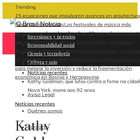
Trending
15 ecuaciones que impulsaron avances en arquitectura
física y otras ciencias
Los festivales de música más
antiguos y su legado cultural
Los 10 animales con sent
Inversiones y negocios
que desafían los límites de la percepción animal
Los
Responsabilidad social
desastres industriales que marcaron un antes y un des
Ciencia y tecnología
en la protección ambiental
Reformas institucionales cl
Cultura y ocio
Inicio
para mejorar la inversión y reducir la fragmentación
Notícias recentes
económica en Bosnia y Herzegovina
Kathy Goldman, que lutou contra a fome na cidad
Nova York, morre aos 92 anos
Aviso Legal
Notícias recentes
Quiénes somos
Kathy
Contacto