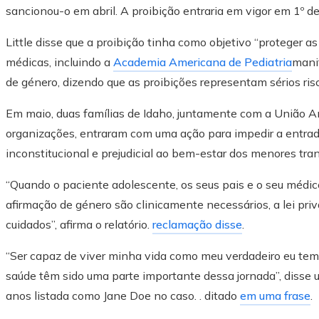
sancionou-o em abril. A proibição entraria em vigor em 1º de
Little disse que a proibição tinha como objetivo “proteger a
médicas, incluindo a
Academia Americana de Pediatria
mani
de género, dizendo que as proibições representam sérios ris
Em maio, duas famílias de Idaho, juntamente com a União A
organizações, entraram com uma ação para impedir a entrada
inconstitucional e prejudicial ao bem-estar dos menores tra
“Quando o paciente adolescente, os seus pais e o seu médi
afirmação de género são clinicamente necessários, a lei pri
cuidados”, afirma o relatório.
reclamação disse
.
“Ser capaz de viver minha vida como meu verdadeiro eu tem
saúde têm sido uma parte importante dessa jornada”, disse
anos listada como Jane Doe no caso. . ditado
em uma frase
.