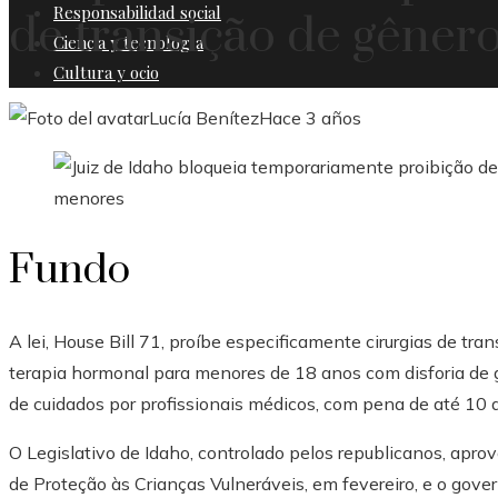
Responsabilidad social
de transição de gêner
Ciencia y tecnología
Cultura y ocio
Lucía Benítez
Hace 3 años
Fundo
A lei, House Bill 71, proíbe especificamente cirurgias de tr
terapia hormonal para menores de 18 anos com disforia de
de cuidados por profissionais médicos, com pena de até 10 a
O Legislativo de Idaho, controlado pelos republicanos, apro
de Proteção às Crianças Vulneráveis, em fevereiro, e o gove