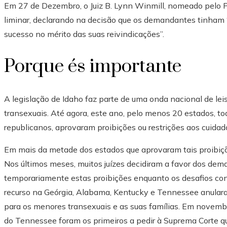
Em 27 de Dezembro, o Juiz B. Lynn Winmill, nomeado pelo P
liminar, declarando na decisão que os demandantes tinham
sucesso no mérito das suas reivindicações”.
Porque és importante
A legislação de Idaho faz parte de uma onda nacional de leis
transexuais. Até agora, este ano, pelo menos 20 estados, to
republicanos, aprovaram proibições ou restrições aos cuidad
Em mais da metade dos estados que aprovaram tais proibiçõ
Nos últimos meses, muitos juízes decidiram a favor dos de
temporariamente estas proibições enquanto os desafios con
recurso na Geórgia, Alabama, Kentucky e Tennessee anulara
para os menores transexuais e as suas famílias. Em novemb
do Tennessee foram os primeiros a pedir à Suprema Corte qu