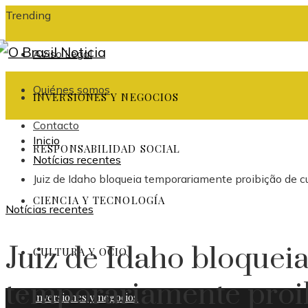
Trending
Aviso Legal
Quiénes somos
INVERSIONES Y NEGOCIOS
Contacto
Inicio
RESPONSABILIDAD SOCIAL
Notícias recentes
Juiz de Idaho bloqueia temporariamente proibição de 
CIENCIA Y TECNOLOGÍA
Notícias recentes
Juiz de Idaho bloquei
CULTURA Y OCIO
temporariamente proi
Inversiones y negocios