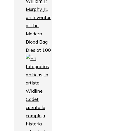
William P.
Murphy Jr.,
an Inventor
of the
Modern
Blood Bag,
Dies at 100