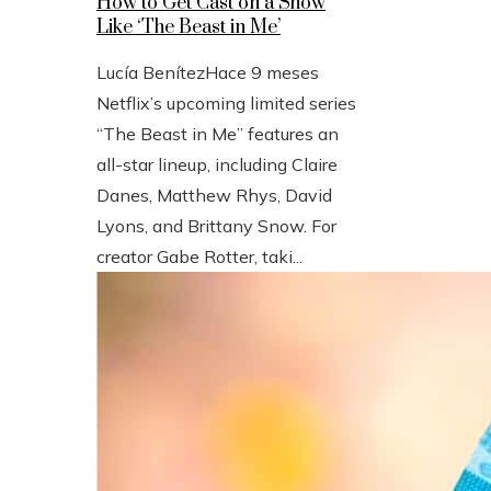
How to Get Cast on a Show
Like ‘The Beast in Me’
Lucía Benítez
Hace 9 meses
Netflix’s upcoming limited series
“The Beast in Me” features an
all-star lineup, including Claire
Danes, Matthew Rhys, David
Lyons, and Brittany Snow. For
creator Gabe Rotter, taki...