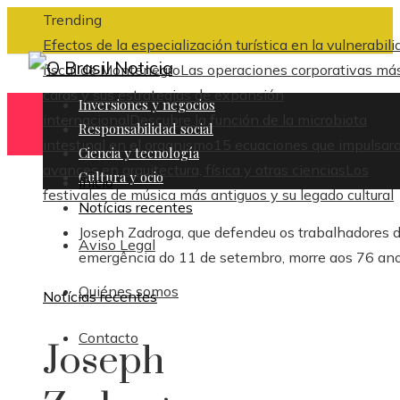
Trending
Efectos de la especialización turística en la vulnerabili
fiscal de Montenegro
Las operaciones corporativas má
caras y sus estrategias de expansión
Inversiones y negocios
internacional
Descubre la función de la microbiota
Responsabilidad social
intestinal en el organismo
15 ecuaciones que impulsar
Ciencia y tecnología
avances en arquitectura, física y otras ciencias
Los
Cultura y ocio
Inicio
festivales de música más antiguos y su legado cultural
Notícias recentes
Joseph Zadroga, que defendeu os trabalhadores 
Aviso Legal
emergência do 11 de setembro, morre aos 76 an
Quiénes somos
Notícias recentes
Contacto
Joseph