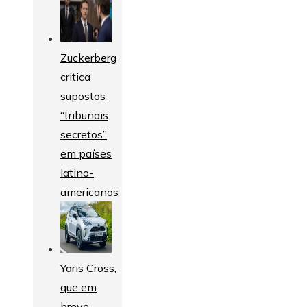
Zuckerberg
critica
supostos
“tribunais
secretos”
em países
latino-
americanos
Yaris Cross,
que em
breve