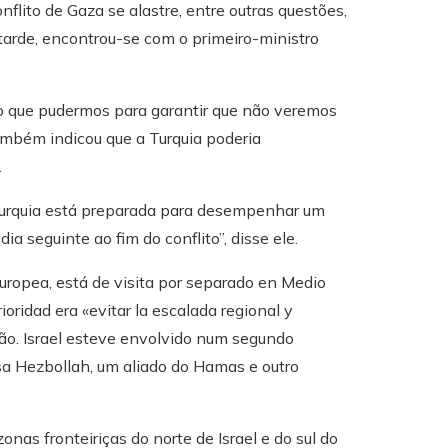
flito de Gaza se alastre, entre outras questões,
rde, encontrou-se com o primeiro-ministro
 o que pudermos para garantir que não veremos
também indicou que a Turquia poderia
.
 Turquia está preparada para desempenhar um
ia seguinte ao fim do conflito”, disse ele.
Europea, está de visita por separado en Medio
ioridad era «evitar la escalada regional y
ião. Israel esteve envolvido num segundo
esa Hezbollah, um aliado do Hamas e outro
nas fronteiriças do norte de Israel e do sul do