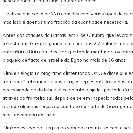
descrevendo-a como uma “catástrofe épica”.
Ele disse que cerca de 220 camiões com vários tipos de aju
mas isso é apenas uma fracção da quantidade necessária.
Antes dos ataques do Hamas, em 7 de Outubro, que levaram 
terrestre em Gaza, forçando a maioria dos 2,2 milhões de pale
entre 600 e 800 camiões transportando mantimentos entrava
bloqueio de facto de Israel e do Egito há mais de 16 anos.
Blinken elogiou o programa alimentar da ONU e disse que es
tremendo”, referindo-se aos perigos representados pelos ataq
necessidade de distribuir eficazmente a ajuda “por toda Ga
através da fronteira sul, depois de serem inspecionados pel
retirado algumas forças de combate do norte de Gaza, grande
mais devastada da faixa.
Blinken esteve na Turquia no sábado e reuniu-se com o seu