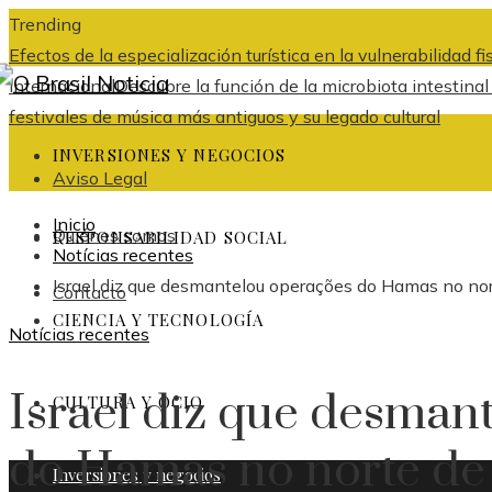
Trending
Efectos de la especialización turística en la vulnerabilidad 
internacional
Descubre la función de la microbiota intestina
festivales de música más antiguos y su legado cultural
INVERSIONES Y NEGOCIOS
Aviso Legal
Inicio
Quiénes somos
RESPONSABILIDAD SOCIAL
Notícias recentes
Israel diz que desmantelou operações do Hamas no nor
Contacto
CIENCIA Y TECNOLOGÍA
Notícias recentes
Israel diz que desman
CULTURA Y OCIO
do Hamas no norte de
Inversiones y negocios