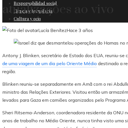
Responsabilidad social
atualizações ao vivo
Ciencia y tecnología
Cultura y ocio
Lucía Benítez
Hace 3 años
Antony J. Blinken, secretário de Estado dos EUA, reuniu-se
de uma viagem de um dia pelo Oriente Médio
destinado a red
região.
Blinken reuniu-se separadamente em Amã com o rei Abdullah
ministro das Relações Exteriores. Visitou então um armazé
levados para Gaza em camiões organizados pelo Programa 
Sheri Ritsema-Anderson, coordenadora residente da ONU na J
anos de trabalho no Médio Oriente, nunca tinha visto uma si