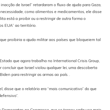
nacção de Israel” retardaram o fluxo de ajuda para Gaza,
necessidade, como alimentos e medicamentos, ele disse
a está a proibir ou a restringir de outra forma o
s EUA” ao território.
e proibiria a ajuda militar aos países que bloqueiem tal
tado que agora trabalha no International Crisis Group,
r concluir que Israel violou qualquer lei, uma descoberta
iden para restringir as armas ao país. .
el, disse que o relatório era “mais comunicativo” do que
defensivo”.
e Democratas no Congresso, que se tornou cada vez mais