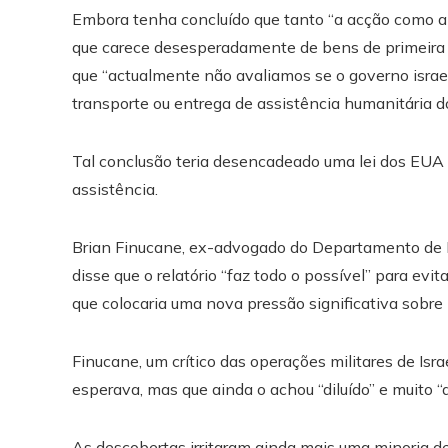
Embora tenha concluído que tanto “a acção como a i
que carece desesperadamente de bens de primeira 
que “actualmente não avaliamos se o governo israelit
transporte ou entrega de assistência humanitária do
Tal conclusão teria desencadeado uma lei dos EUA qu
assistência.
Brian Finucane, ex-advogado do Departamento de Es
disse que o relatório “faz todo o possível” para evita
que colocaria uma nova pressão significativa sobre B
Finucane, um crítico das operações militares de Isra
esperava, mas que ainda o achou “diluído” e muito “
As descobertas irritaram ainda mais uma minoria d