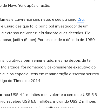
no de Nova York após a fusão.
s James e Lawrence seis netos e seu parceiro
Dra.
,
e Cirurgiões que foi o principal investigador de um
ia extensa na Venezuela durante duas décadas. Ela
posa, Judith (Silber) Pardes, desde a década de 1980.
ins lucrativos bem remunerado, mesmo depois de ter
Mais tarde, foi nomeado vice-presidente executivo do
o que os especialistas em remuneração disseram ser rara
rtigo do Times de 2014.
ganhou US$ 4,1 milhões (equivalente a cerca de US$ 5,8
ivo, recebeu US$ 5,5 milhões, incluindo US$ 2 milhões
ecebeu pelo menos US$ 2 milhões por ano.