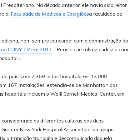
 Presbiteriano. Na década anterior, ele havia sido reitor
mbia.
Faculdade de Médicos e Cirurgiões
a faculdade de
 medicina, nem sempre concordei com a administração do
.
na CUNY TV em 2011
. «Pensei que talvez pudesse criar
ospital.»
 do país, com 2.369 leitos hospitalares, 13.000
 Com 167 instalações, estendia-se de Manhattan aos
 hospitais incluem o Weill Cornell Medical Center, em
considerando as diferentes culturas das duas
da Greater New York Hospital Association, um grupo
itiu a transição tranquila e descomplicada daquela