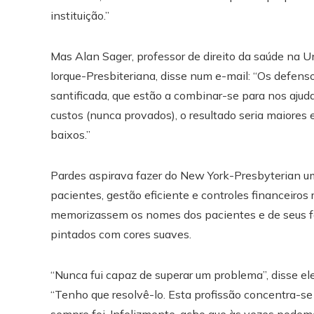
instituição.”
Mas Alan Sager, professor de direito da saúde na 
Iorque-Presbiteriana, disse num e-mail: “Os defen
santificada, que estão a combinar-se para nos ajudar
custos (nunca provados), o resultado seria maiores
baixos.”
Pardes aspirava fazer do New York-Presbyterian u
pacientes, gestão eficiente e controles financeiros rí
memorizassem os nomes dos pacientes e de seus fa
pintados com cores suaves.
“Nunca fui capaz de superar um problema”, disse e
“Tenho que resolvê-lo. Esta profissão concentra-se
sempre foi. Infelizmente, acho que às vezes podemos