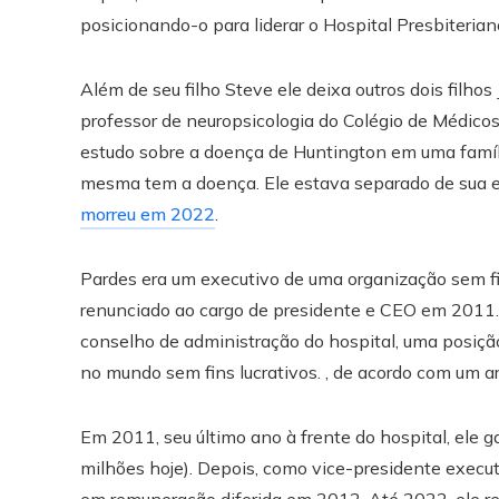
posicionando-o para liderar o Hospital Presbiteria
Além de seu filho Steve ele deixa outros dois filho
professor de neuropsicologia do Colégio de Médicos 
estudo sobre a doença de Huntington em uma famíl
mesma tem a doença. Ele estava separado de sua es
morreu em 2022
.
Pardes era um executivo de uma organização sem f
renunciado ao cargo de presidente e CEO em 2011. 
conselho de administração do hospital, uma posiçã
no mundo sem fins lucrativos. , de acordo com um a
Em 2011, seu último ano à frente do hospital, ele 
milhões hoje). Depois, como vice-presidente execut
em remuneração diferida em 2012. Até 2022, ele r