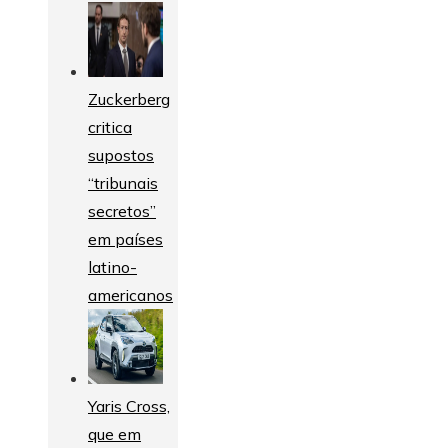
Zuckerberg
critica
supostos
“tribunais
secretos”
em países
latino-
americanos
Yaris Cross,
que em