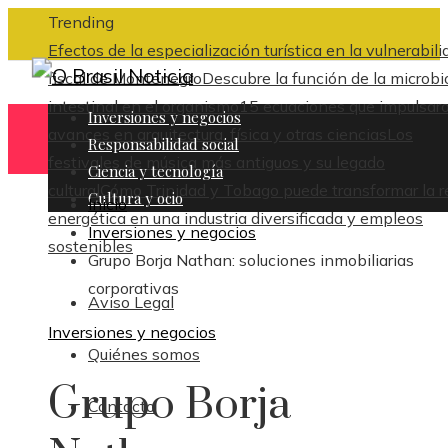
Trending
Efectos de la especialización turística en la vulnerabili
fiscal de Montenegro
Descubre la función de la microbi
intestinal en el organismo
15 ecuaciones que impulsar
Inversiones y negocios
avances en arquitectura, física y otras ciencias
Los
Responsabilidad social
festivales de música más antiguos y su legado
Ciencia y tecnología
cultural
Cómo Trinidad y Tobago puede transformar la r
Cultura y ocio
Inicio
energética en una industria diversificada y empleos
Inversiones y negocios
sostenibles
Grupo Borja Nathan: soluciones inmobiliarias
corporativas
Aviso Legal
Inversiones y negocios
Quiénes somos
Grupo Borja
Contacto