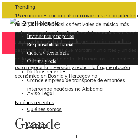
Trending
15 ecuaciones que impulsaron avances en arquitectura
física y otras ciencias
Los festivales de música más
antiguos y su legado cultural
Los 10 animales con sent
Inversiones y negocios
que desafían los límites de la percepción animal
Los
Responsabilidad social
desastres industriales que marcaron un antes y un des
Ciencia y tecnología
en la protección ambiental
Reformas institucionales cl
Cultura y ocio
Inicio
para mejorar la inversión y reducir la fragmentación
Notícias recentes
económica en Bosnia y Herzegovina
Grande empresa de transporte de embriões
interrompe negócios no Alabama
Aviso Legal
Notícias recentes
Quiénes somos
Grande
Contacto