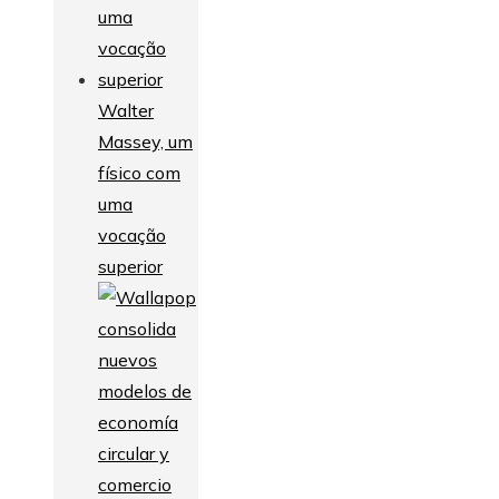
Walter
Massey, um
físico com
uma
vocação
superior