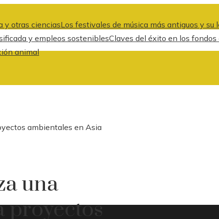
 y otras ciencias
Los festivales de música más antiguos y su l
rsificada y empleos sostenibles
Claves del éxito en los fondos
ción animal
oyectos ambientales en Asia
za una
a proyectos