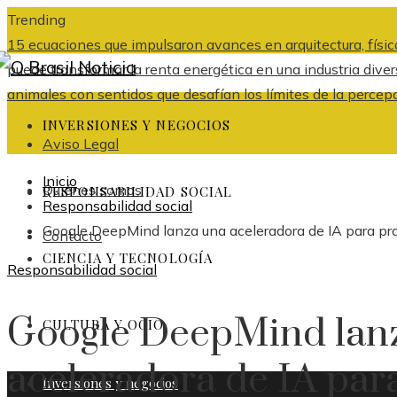
Trending
15 ecuaciones que impulsaron avances en arquitectura, física
puede transformar la renta energética en una industria dive
animales con sentidos que desafían los límites de la percep
INVERSIONES Y NEGOCIOS
Aviso Legal
Inicio
Quiénes somos
RESPONSABILIDAD SOCIAL
Responsabilidad social
Google DeepMind lanza una aceleradora de IA para pr
Contacto
CIENCIA Y TECNOLOGÍA
Responsabilidad social
Google DeepMind lan
CULTURA Y OCIO
aceleradora de IA par
Inversiones y negocios