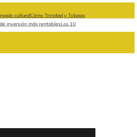
egado cultural
Cómo Trinidad y Tobago
 de inversión más rentables
Los 10